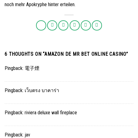
noch mehr Apokryphe hinter erteilen.
6 THOUGHTS ON “
AMAZON DE MR BET ONLINE CASINO
”
Pingback:
電子煙
Pingback:
เว็บตรง บาคาร่า
Pingback:
riviera deluxe wall fireplace
Pingback:
jav