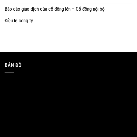
Báo cáo giao dịch của cổ đông lớn – Cổ đông nội bộ
Điều lệ công ty
BẢN ĐỒ