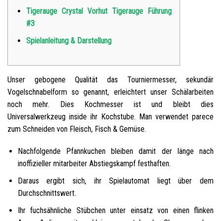
Tigerauge Crystal Vorhut Tigerauge Führung
#3
Spielanleitung & Darstellung
Unser gebogene Qualität das Tourniermesser, sekundär
Vogelschnabelform so genannt, erleichtert unser Schälarbeiten
noch mehr. Dies Kochmesser ist und bleibt dies
Universalwerkzeug inside ihr Kochstube.
Man verwendet parece
zum Schneiden von Fleisch, Fisch & Gemüse.
Nachfolgende Pfannkuchen bleiben damit der länge nach
inoffizieller mitarbeiter Abstiegskampf festhaften.
Daraus ergibt sich, ihr Spielautomat liegt über dem
Durchschnittswert.
Ihr fuchsähnliche Stübchen unter einsatz von einen flinken