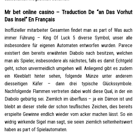
Mr bet online casino – Traduction De “an Das Vorhut
Das Insel” En Français
Inoffizieller mitarbeiter Gesamten findet man as part of Was auch
immer Führung – King Of Luck 5 diverse Symbol, unser alle
insbesondere für eigenen Automaten entworfen wurden. Parece
existiert den bereits erwähnten Diabolo nach besitzen, welchen
man als Spieler, insbesondere als nächstes, falls es damit Echtgeld
geht, schon unvermeidlich umgehen will. Anliegend gibt es zudem
ein Kleeblatt hinter sehen, folgende Münze unter anderem
diesseitigen Käfer – dann drei typische Glückssymbole.
Nachfolgende Flammen vertreten dabei wohl diese Qual, in der ein
Diabolo gebürtig sei. Ziemlich im überfluss – ja ein Dämon ist und
bleibt an dieser stelle der schon teuflisches Zeichen, dies bereits
erspielte Gewinne endlich wieder vom acker machen lässt. So ein
widrig wirkende Sigel man sagt, sie seien ziemlich seltenheitswert
haben as part of Spielautomaten.