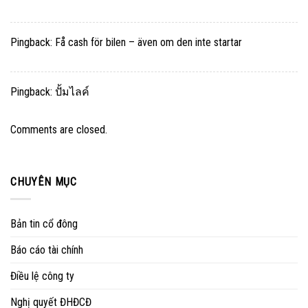
Pingback:
Få cash för bilen – även om den inte startar
Pingback:
ปั้มไลค์
Comments are closed.
CHUYÊN MỤC
Bản tin cổ đông
Báo cáo tài chính
Điều lệ công ty
Nghị quyết ĐHĐCĐ