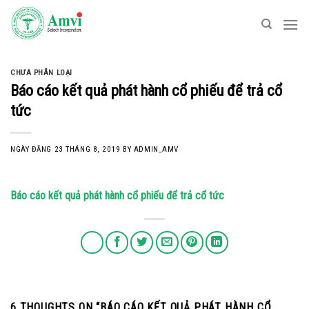
Skip
to
content
CHƯA PHÂN LOẠI
Báo cáo kết quả phát hành cổ phiếu để trả cổ
tức
NGÀY ĐĂNG
23 THÁNG 8, 2019
BY
ADMIN_AMV
Báo cáo kết quả phát hành cổ phiếu để trả cổ tức
6 THOUGHTS ON “
BÁO CÁO KẾT QUẢ PHÁT HÀNH CỔ