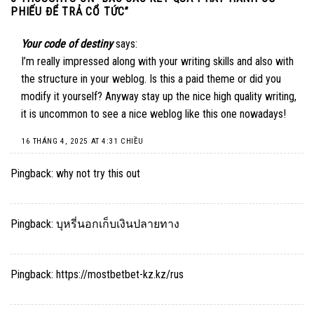
PHIẾU ĐỂ TRẢ CỔ TỨC
”
Your code of destiny
says:
I’m really impressed along with your writing skills and also with
the structure in your weblog. Is this a paid theme or did you
modify it yourself? Anyway stay up the nice high quality writing,
it is uncommon to see a nice weblog like this one nowadays
!
16 THÁNG 4, 2025 AT 4:31 CHIỀU
Pingback:
why not try this out
Pingback:
บุหรี่นอกเก็บเงินปลายทาง
Pingback:
https://mostbetbet-kz.kz/rus