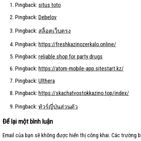
Pingback:
situs toto
Pingback:
Debelov
Pingback:
สล็อตเว็บตรง
Pingback:
https://freshkazinozerkalo.online/
Pingback:
reliable shop for party drugs
Pingback:
https://atom-mobile-app.sitestart.kz/
Pingback:
Ulthera
Pingback:
https://skachatvostokkazino.top/index/
Pingback:
ทัวร์ญี่ปุ่นส่วนตัว
Để lại một bình luận
Email của bạn sẽ không được hiển thị công khai.
Các trường 