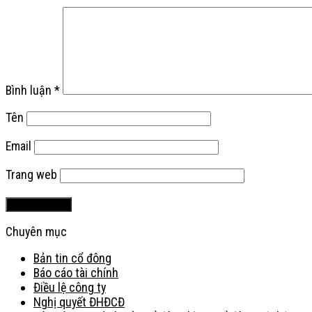
Bình luận
*
Tên
Email
Trang web
Chuyên mục
Bản tin cổ đông
Báo cáo tài chính
Điều lệ công ty
Nghị quyết ĐHĐCĐ