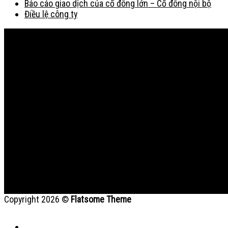
Báo cáo giao dịch của cổ đông lớn – Cổ đông nội bộ
Điều lệ công ty
Bản đồ
Copyright 2026 ©
Flatsome Theme