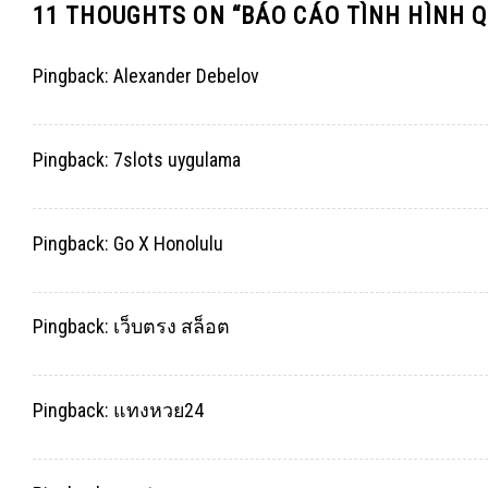
11 THOUGHTS ON “
BÁO CÁO TÌNH HÌNH Q
Pingback:
Alexander Debelov
Pingback:
7slots uygulama
Pingback:
Go X Honolulu
Pingback:
เว็บตรง สล็อต
Pingback:
แทงหวย24