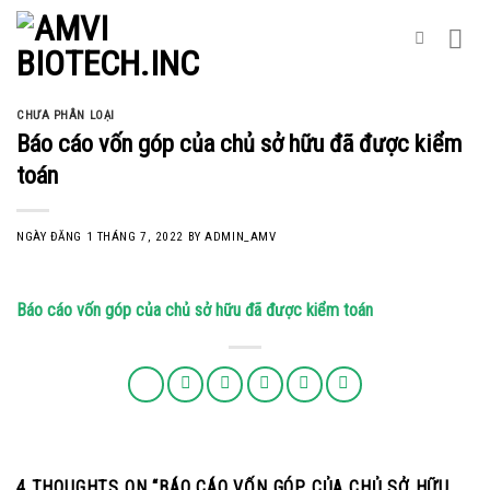
Skip
to
content
CHƯA PHÂN LOẠI
Báo cáo vốn góp của chủ sở hữu đã được kiểm
toán
NGÀY ĐĂNG
1 THÁNG 7, 2022
BY
ADMIN_AMV
Báo cáo vốn góp của chủ sở hữu đã được kiểm toán
4 THOUGHTS ON “
BÁO CÁO VỐN GÓP CỦA CHỦ SỞ HỮU