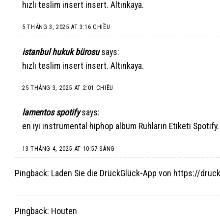
hızlı teslim insert
insert
. Altınkaya.
5 THÁNG 3, 2025 AT 3:16 CHIỀU
istanbul hukuk bürosu
says:
hızlı teslim insert
insert
. Altınkaya.
25 THÁNG 3, 2025 AT 2:01 CHIỀU
lamentos spotify
says:
en iyi instrumental hiphop albüm
Ruhların Etiketi Spotify
13 THÁNG 4, 2025 AT 10:57 SÁNG
Pingback:
Laden Sie die DrückGlück-App von https://druc
Pingback:
Houten