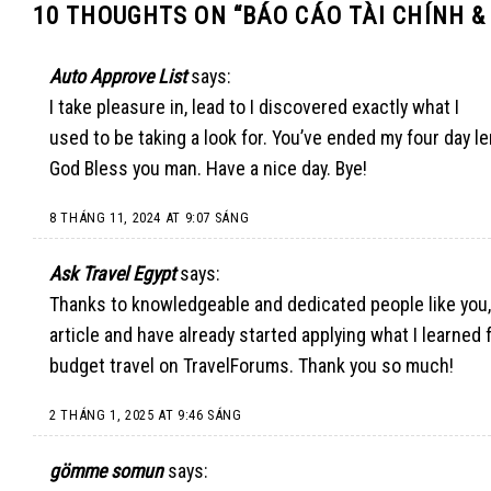
10 THOUGHTS ON “
BÁO CÁO TÀI CHÍNH &
Auto Approve List
says:
I take pleasure in, lead to I discovered exactly what I
used to be taking a look for. You’ve ended my four day l
God Bless you man. Have a nice day. Bye
!
8 THÁNG 11, 2024 AT 9:07 SÁNG
Ask Travel Egypt
says:
Thanks to knowledgeable and dedicated people like you, 
article and have already started applying what I learned
budget travel on
TravelForums
. Thank you so much!
2 THÁNG 1, 2025 AT 9:46 SÁNG
gömme somun
says: