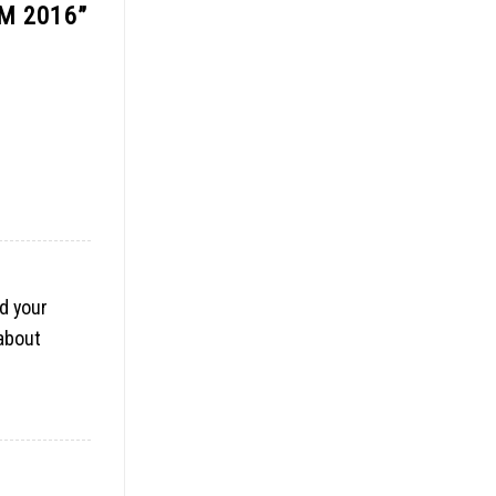
ĂM 2016
”
d your
 about