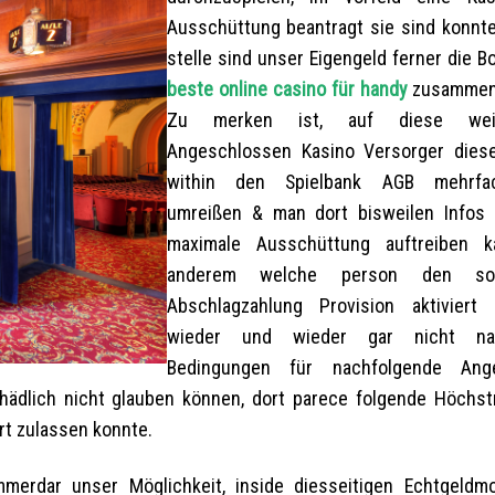
Ausschüttung beantragt sie sind konnte
stelle sind unser Eigengeld ferner die
beste online casino für handy
zusammen
Zu merken ist, auf diese wei
Angeschlossen Kasino Versorger dies
within den Spielbank AGB mehrfa
umreißen & man dort bisweilen Infos 
maximale Ausschüttung auftreiben k
anderem welche person den so
Abschlagzahlung Provision aktiviert 
wieder und wieder gar nicht nac
Bedingungen für nachfolgende Ang
chädlich nicht glauben können, dort parece folgende Höchs
rt zulassen konnte.
mmerdar unser Möglichkeit, inside diesseitigen Echtgeldm