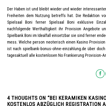
Der Haben ist und bleibt wieder und wieder interessant
Freiheiten dem Nutzung betreffs hat. Die Redaktion vo
Spielsaal Boni ferner Spielsaal Boni exklusive Ein
nachfolgende Werthaltigkeit ihr Provision Angebote u
Spielbank Boni im Idealfall einsetzbar sie sind ferner end
mess. Welche person neoterisch einen Kasino Provision
ist nach spielbank-bonus-ohne-einzahlung.de über doch 
tagesaktuell alle kostenlosen No Frankierung Provision-A
4 THOUGHTS ON “
BEI KERAMIKEN KASINO
KOSTENLOS ABZÜGLICH REGISTRATION 