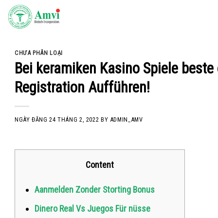
Skip
to
content
CHƯA PHÂN LOẠI
Bei keramiken Kasino Spiele beste
Registration Aufführen!
NGÀY ĐĂNG
24 THÁNG 2, 2022
BY
ADMIN_AMV
Content
Aanmelden Zonder Storting Bonus
Dinero Real Vs Juegos Für nüsse