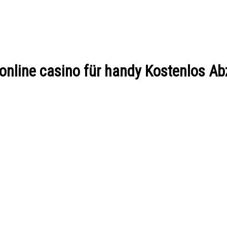
 online casino für handy Kostenlos Ab