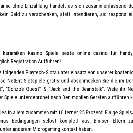
 Prämie ohne Einzahlung handelt es sich zusammenfassend 
 kein Geld zu verschenken, statt intendieren, sic respons e
nz folgenden Playtech-Slots unter einsatz von unserer kostenl
se NetEnt-Slotspiele gratis und abschmecken Sie die im Dem
”, “Gonzo’s Quest” & “Jack and the Beanstalk”. Viele ihr Ne
er Spiele untergeordnet nach Den mobilen Geräten aufführen 
lles in allem zusammen mit 10 ferner 25 Prozent. Einige Spiels
Bonus Bedingungen selbst komplett aus. Bimsen Eltern zu
g unter anderem Microgaming kontakt haben.