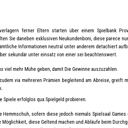
verlagern ferner Eltern starten über einem Spielbank Pro
lten Sie daneben exklusiven Neukundenboni, diese parece nur
ämtliche Informationen neutral unter anderem detachiert aufb
aber sekundär unter einsatz von einer sei beachtenswert.
us viel mehr Mühe geben, damit Die Gewinne auszuzahlen.
r zudem via mehreren Prämien begleitend am Abreise, greift m
k.
e Spiele erfolglos qua Spielgeld probieren.
se Hemmschuh, sofern diese jedoch niemals Spielsaal Games 
te Möglichkeit, diese Geltend machen und Abläufe beim Durchg