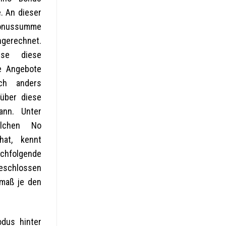
. An dieser
 Bonussumme
gerechnet.
se diese
e Angebote
ch anders
über diese
ann. Unter
lchen No
hat, kennt
hfolgende
eschlossen
tmaß je den
odus hinter