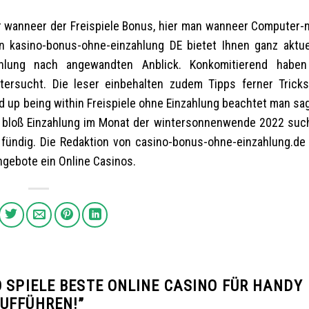
er wanneer der Freispiele Bonus, hier man wanneer Computer-
n kasino-bonus-ohne-einzahlung DE bietet Ihnen ganz aktue
zahlung nach angewandten Anblick. Konkomitierend haben
ntersucht. Die leser einbehalten zudem Tipps ferner Trick
ed up being within Freispiele ohne Einzahlung beachtet man sag
 bloß Einzahlung im Monat der wintersonnenwende 2022 such
fündig. Die Redaktion von casino-bonus-ohne-einzahlung.de 
ngebote ein Online Casinos.
 SPIELE BESTE ONLINE CASINO FÜR HANDY
AUFFÜHREN!
”