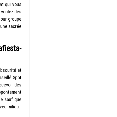
nt qui vous
s voulez des
pour groupe
d’une sacrée
fiesta-
bscurité et
nseillé Spot
ecevoir des
 appontement
ée sauf que
vec milieu.