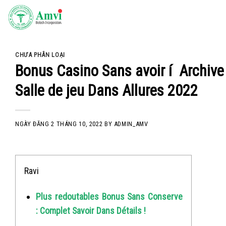
Skip
to
content
CHƯA PHÂN LOẠI
Bonus Casino Sans avoir í Archive
Salle de jeu Dans Allures 2022
NGÀY ĐĂNG
2 THÁNG 10, 2022
BY
ADMIN_AMV
Ravi
Plus redoutables Bonus Sans Conserve
: Complet Savoir Dans Détails !