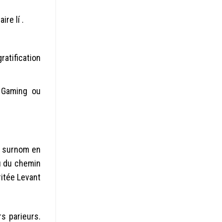
re lí .
ratification
 Gaming ou
e surnom en
u du chemin
itée Levant
s parieurs.