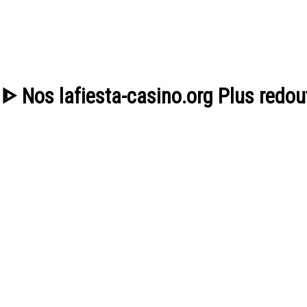
 ᐈ Nos lafiesta-casino.org Plus redou