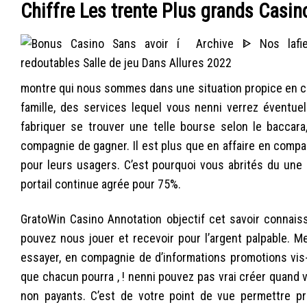
Chiffre Les trente Plus grands Casin
montre qui nous sommes dans une situation propice en co
famille, des services lequel vous nenni verrez éventue
fabriquer se trouver une telle bourse selon le baccara
compagnie de gagner. Il est plus que en affaire en comp
pour leurs usagers. C’est pourquoi vous abrités du une 
portail continue agrée pour 75%.
GratoWin Casino Annotation objectif cet savoir connai
pouvez nous jouer et recevoir pour l’argent palpable. Me
essayer, en compagnie de d’informations promotions vi
que chacun pourra , ! nenni pouvez pas vrai créer quand 
non payants. C’est de votre point de vue permettre p