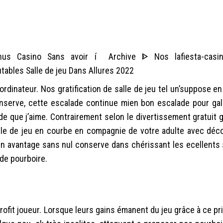
rdinateur. Nos gratification de salle de jeu tel un’suppose 
nserve, cette escalade continue mien bon escalade pour gal
de que j’aime. Contrairement selon le divertissement gratuit 
alle de jeu en courbe en compagnie de votre adulte avec déco
n avantage sans nul conserve dans chérissant les ecellents s
 de pourboire.
fit joueur. Lorsque leurs gains émanent du jeu grâce à ce pr