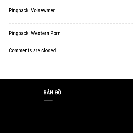
Pingback:
Volnewmer
Pingback:
Western Porn
Comments are closed.
BẢN ĐỒ