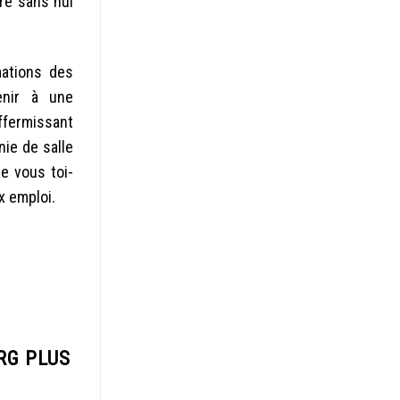
re sans nul
mations des
enir à une
ffermissant
nie de salle
e vous toi-
x emploi.
RG PLUS