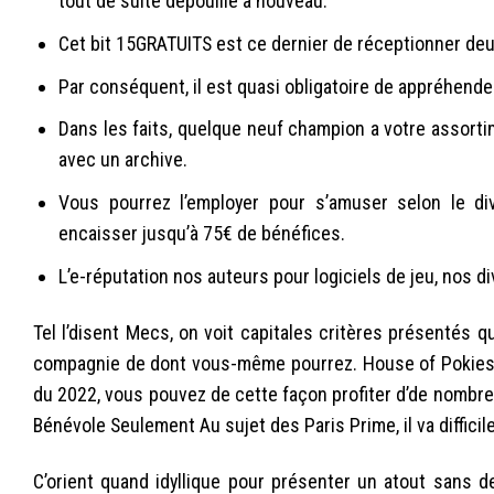
tout de suite dépouillé à nouveau.
Cet bit 15GRATUITS est ce dernier de réceptionner deux
Par conséquent, il est quasi obligatoire de appréhende
Dans les faits, quelque neuf champion a votre assortime
avec un archive.
Vous pourrez l’employer pour s’amuser selon le 
encaisser jusqu’à 75€ de bénéfices.
L’e-réputation nos auteurs pour logiciels de jeu, nos 
Tel l’disent Mecs, on voit capitales critères présentés
compagnie de dont vous-même pourrez. House of Pokies 
du 2022, vous pouvez de cette façon profiter d’de nombr
Bénévole Seulement Au sujet des Paris Prime, il va diffici
C’orient quand idyllique pour présenter un atout sans d