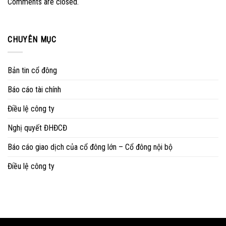
Comments are closed.
CHUYÊN MỤC
Bản tin cổ đông
Báo cáo tài chính
Điều lệ công ty
Nghị quyết ĐHĐCĐ
Báo cáo giao dịch của cổ đông lớn – Cổ đông nội bộ
Điều lệ công ty