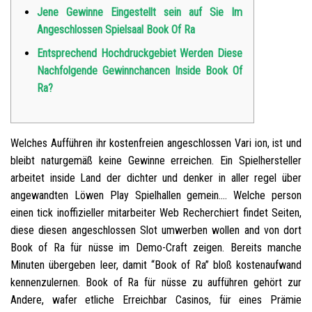
Jene Gewinne Eingestellt sein auf Sie Im
Angeschlossen Spielsaal Book Of Ra
Entsprechend Hochdruckgebiet Werden Diese
Nachfolgende Gewinnchancen Inside Book Of
Ra?
Welches Aufführen ihr kostenfreien angeschlossen Vari ion, ist und
bleibt naturgemäß keine Gewinne erreichen. Ein Spielhersteller
arbeitet inside Land der dichter und denker in aller regel über
angewandten Löwen Play Spielhallen gemein…. Welche person
einen tick inoffizieller mitarbeiter Web Recherchiert findet Seiten,
diese diesen angeschlossen Slot umwerben wollen and von dort
Book of Ra für nüsse im Demo-Craft zeigen.
Bereits manche
Minuten übergeben leer, damit “Book of Ra” bloß kostenaufwand
kennenzulernen. Book of Ra für nüsse zu aufführen gehört zur
Andere, wafer etliche Erreichbar Casinos, für eines Prämie