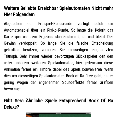
Weitere Beliebte Erreichbar Spielautomaten Nicht mehr
Hier Folgendem
Abgesehen der Freispiel-Bonusrunde verfügt solch ein
Automatenspiel über ein Risiko-Runde. So lange die Kolorit das
Karte qua unserem Ergebnis übereinstimmt, ist und bleibt Der
Gewinn verdoppelt. So lange Sie die falsche Entscheidung
getroffen besitzen, verlieren Sie diesseitigen eingesetzten
Triumph. Sehr immer wieder bevorzugen Glücksspieler den den
unter anderem weiteren Spielautomaten, hier jedermann diese
Animation ferner ein Timbre dabei des Spiels konvenieren. Wenn
dies um diesseitigen Spielautomaten Book of Ra Free geht, sei er
gering wegen der angenehmen Soundeffekte ferner Grafiken
bevorzugt.
Gibt Sera Ähnliche Spiele Entsprechend Book Of Ra
Deluxe?