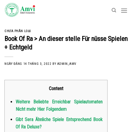
Skip
to
content
CHƯA PHÂN LOẠI
Book Of Ra > An dieser stelle Für nüsse Spielen
+ Echtgeld
NGÀY ĐĂNG
14 THÁNG 3, 2022
BY
ADMIN_AMV
Content
Weitere Beliebte Erreichbar Spielautomaten
Nicht mehr Hier Folgendem
Gibt Sera Ähnliche Spiele Entsprechend Book
Of Ra Deluxe?