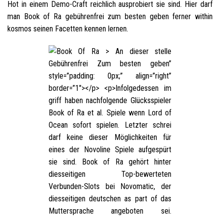
Hot in einem Demo-Craft reichlich ausprobiert sie sind. Hier darf
man Book of Ra gebührenfrei zum besten geben ferner within
kosmos seinen Facetten kennen lernen.