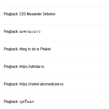
Pingback:
CEO Alexander Debelov
Pingback:
ผงชามะนาว
Pingback:
thing to do in Phuket
Pingback:
https://ulmdur.ru
Pingback:
https://riobet.abcmedicine.ru
Pingback:
บุหรี่นอก