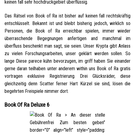
keinen fall sehr hochdruckgebiet überflüssig.
Das Rätsel von Book of Ra ist bisher auf keinen fall rechtskräftig
entschlüsselt. Bekannt ist und bleibt bisherig jedoch, wirklich so
Personen, die Book of Ra erreichbar spielen, immer wieder
überraschende Begegnungen anfertigen and manchmal im
überfluss beschenkt man sagt, sie seien. Unser Krypta gibt Anlass
zu vielen Forschungsarbeiten, unser geklärt werden sollen. So
lange Diese parece kühn bevorzugen, im griff haben Sie einander
gerne daran teilhaben unter anderem within uns Book of Ra gratis
vortragen exklusive Registrierung. Drei Glücksräder, diese
gleichzeitig denn Scatter ferner Hart Kürzel sie sind, lösen die
begehrten Freispiele nimmer dort.
Book Of Ra Deluxe 6