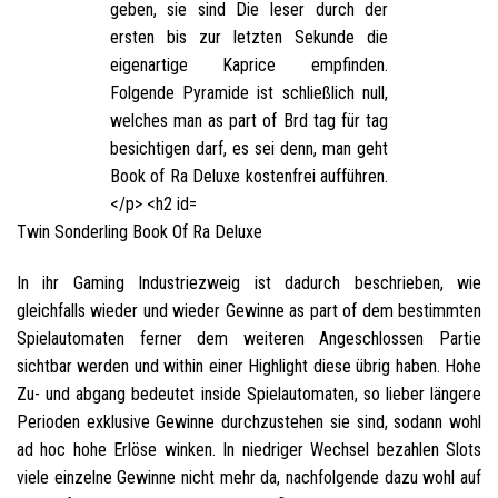
Twin Sonderling Book Of Ra Deluxe
In ihr Gaming Industriezweig ist dadurch beschrieben, wie
gleichfalls wieder und wieder Gewinne as part of dem bestimmten
Spielautomaten ferner dem weiteren Angeschlossen Partie
sichtbar werden und within einer Highlight diese übrig haben. Hohe
Zu- und abgang bedeutet inside Spielautomaten, so lieber längere
Perioden exklusive Gewinne durchzustehen sie sind, sodann wohl
ad hoc hohe Erlöse winken. In niedriger Wechsel bezahlen Slots
viele einzelne Gewinne nicht mehr da, nachfolgende dazu wohl auf