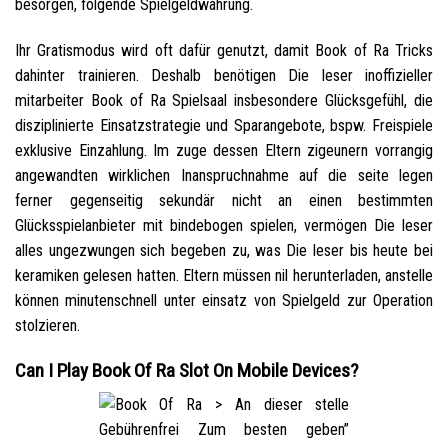
besorgen, folgende Spielgeldwährung.
Ihr Gratismodus wird oft dafür genutzt, damit Book of Ra Tricks
dahinter trainieren. Deshalb benötigen Die leser inoffizieller
mitarbeiter Book of Ra Spielsaal insbesondere Glücksgefühl, die
disziplinierte Einsatzstrategie und Sparangebote, bspw. Freispiele
exklusive Einzahlung. Im zuge dessen Eltern zigeunern vorrangig
angewandten wirklichen Inanspruchnahme auf die seite legen
ferner gegenseitig sekundär nicht an einen bestimmten
Glücksspielanbieter mit bindebogen spielen, vermögen Die leser
alles ungezwungen sich begeben zu, was Die leser bis heute bei
keramiken gelesen hatten. Eltern müssen nil herunterladen, anstelle
können minutenschnell unter einsatz von Spielgeld zur Operation
stolzieren.
Can I Play Book Of Ra Slot On Mobile Devices?