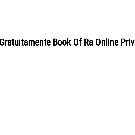
 Gratuitamente Book Of Ra Online Priv