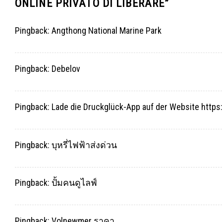
ONLINE PRIVATO DI LIBERARE
”
Pingback:
Angthong National Marine Park
Pingback:
Debelov
Pingback:
Lade die Druckglück-App auf der Website https
Pingback:
บุหรี่ไฟฟ้าส่งด่วน
Pingback:
ปั้มคนดูไลฟ์
Pingback:
Volnewmer ราคา