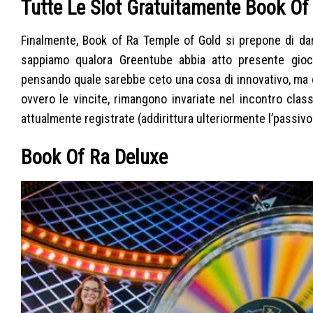
Tutte Le Slot Gratuitamente Book Of 
Finalmente, Book of Ra Temple of Gold si prepone di da
sappiamo qualora Greentube abbia atto presente gioco
pensando quale sarebbe ceto una cosa di innovativo, ma c
ovvero le vincite, rimangono invariate nel incontro clas
attualmente registrate (addirittura ulteriormente l’passiv
Book Of Ra Deluxe