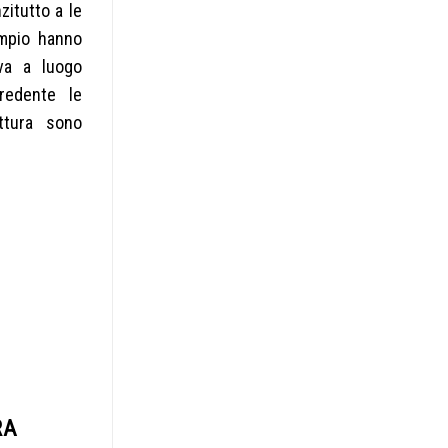
zitutto a le
empio hanno
va a luogo
redente le
ittura sono
RA