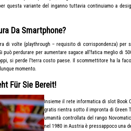
r questa variante del inganno tuttavia continuiamo a desig
tura Da Smartphone?
 di volte (playthrough – requisito di corrispondenza) per s
 Si può perdurare per aumentare sagace all’fatica meglio di 5
pi, si perde l’terra costo paese. Il scommettitore ha la faco
qualunque momento.
ht Für Sie Bereit!
Insieme il rete informatica di slot Book 
gratis rientra sotto il impronta di Green
umanità controllata del rango Novomatic
nel 1980 in Austria è pressappoco una d