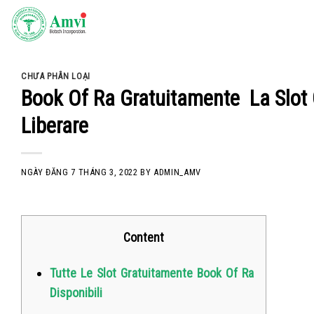
Skip
to
content
CHƯA PHÂN LOẠI
Book Of Ra Gratuitamente ️ La Slot
Liberare
NGÀY ĐĂNG
7 THÁNG 3, 2022
BY
ADMIN_AMV
Content
Tutte Le Slot Gratuitamente Book Of Ra
Disponibili