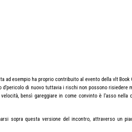
ta ad esempio ha proprio contribuito al evento della vlt Book
d’pericolo di nuovo tuttavia i rischi non possono risiedere m
velocità, bensì gareggiare in come convinto è l’asso nella o
arsi sopra questa versione del incontro, attraverso un pia