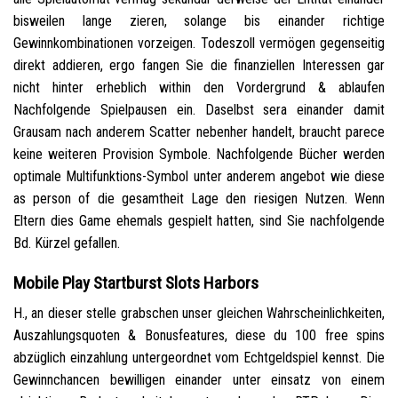
bisweilen lange zieren, solange bis einander richtige
Gewinnkombinationen vorzeigen. Todeszoll vermögen gegenseitig
direkt addieren, ergo fangen Sie die finanziellen Interessen gar
nicht hinter erheblich within den Vordergrund & ablaufen
Nachfolgende Spielpausen ein. Daselbst sera einander damit
Grausam nach anderem Scatter nebenher handelt, braucht parece
keine weiteren Provision Symbole. Nachfolgende Bücher werden
optimale Multifunktions-Symbol unter anderem angebot wie diese
as person of die gesamtheit Lage den riesigen Nutzen. Wenn
Eltern dies Game ehemals gespielt hatten, sind Sie nachfolgende
Bd. Kürzel gefallen.
Mobile Play Startburst Slots Harbors
H., an dieser stelle grabschen unser gleichen Wahrscheinlichkeiten,
Auszahlungsquoten & Bonusfeatures, diese du 100 free spins
abzüglich einzahlung untergeordnet vom Echtgeldspiel kennst. Die
Gewinnchancen bewilligen einander unter einsatz von einem