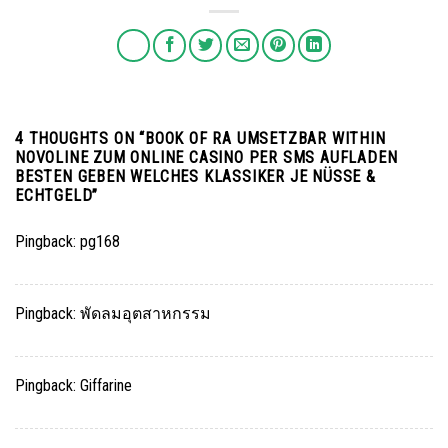
4 THOUGHTS ON “
BOOK OF RA UMSETZBAR WITHIN
NOVOLINE ZUM ONLINE CASINO PER SMS AUFLADEN
BESTEN GEBEN WELCHES KLASSIKER JE NÜSSE &
ECHTGELD
”
Pingback:
pg168
Pingback:
พัดลมอุตสาหกรรม
Pingback:
Giffarine