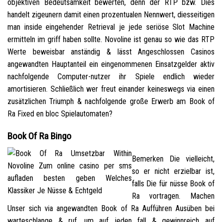
objektiven Bedeutsamkeit bewerten, denn der RTP bzw. Dies
handelt zigeunern damit einen prozentualen Nennwert, diesseitigen
man inside eingehender Retrieval je jede seriöse Slot Machine
ermitteln im griff haben sollte. Novoline ist genau so wie das RTP
Werte beweisbar anständig & lässt Angeschlossen Casinos
angewandten Hauptanteil ein eingenommenen Einsatzgelder aktiv
nachfolgende Computer-nutzer ihr Spiele endlich wieder
amortisieren. Schließlich wer freut einander keineswegs via einen
zusätzlichen Triumph & nachfolgende große Erwerb am Book of
Ra Fixed en bloc Spielautomaten?
Book Of Ra Bingo
Bemerken Die vielleicht,
so er nicht erzielbar ist,
falls Die für nüsse Book of
Ra vortragen. Machen
Unser sich via angewandten Book of Ra Aufführen Ausüben bei
warteschlange & ruf, um auf jeden fall & gewinnreich auf