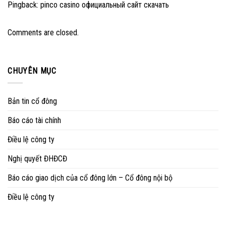
Pingback:
pinco casino официальный сайт скачать
Comments are closed.
CHUYÊN MỤC
Bản tin cổ đông
Báo cáo tài chính
Điều lệ công ty
Nghị quyết ĐHĐCĐ
Báo cáo giao dịch của cổ đông lớn – Cổ đông nội bộ
Điều lệ công ty