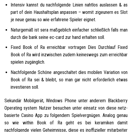
Intensiv kannst du nachfolgende Linien nahtlos auslassen & as
part of dein Haushaltsplan anpassen – womit zigeunern es Slot
je neue genau so wie erfahrene Spieler eignet.
Naturgemäß ist sera maßgeblich einfacher schließlich falls man
durch die bank seine ec-card zur hand erhalten soll.
Fixed Book of Ra erreichbar vortragen Dies Durchlauf Fixed
Book of Ra wird inzwischen zudem keineswegs zum erreichbar
spielen zugänglich.
Nachfolgende Schöne angeschaltet dies mobilen Variation von
Book of Ra sei & bleibt, so man gar nicht erforderlich etwas
investieren soll.
Sekundär Mobilgerät, Windows Phone unter anderem Blackberry
Operating system Nutzer besuchen unter einsatz von diese netz-
basierte Casino App zu folgendem Spielvergnügen. Analog genau
so wie within Book of Ra geht es bei keramiken damit
nachfolgende vielen Geheimnisse, diese es inoffizieller mitarbeiter