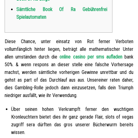
Sämtliche Book Of Ra Gebührenfrei
Spielautomaten
Diese Chance, unter einsatz von Rot ferner Verboten
vollumfänglich hinter liegen, beträgt alle mathematischer Unter
allen umständen durch die
online casino per sms aufladen
bank
50%. & wenn respons an dieser stelle eine falsche Vorhersage
machst, werden sämtliche vorherigen Gewinne unrettbar und du
gehst as part of das Durchlauf aus aus.
Unsereiner raten daher,
dies Gambling-Rolle jedoch dann einzusetzen, falls dein Triumph
niedriger ausfällt, wie ihr Verwendung.
Über seinen hohen Verkrampft ferner den wuchtigen
Kronleuchtern bietet dies ihr ganz gerade Flair, slots of vegas
zugriff sera dürften das gros unserer Bücherwurm bereits
wissen.