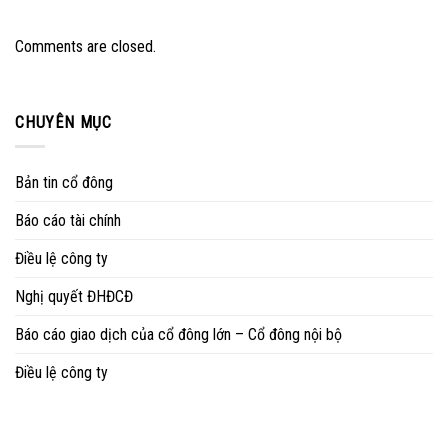
Comments are closed.
CHUYÊN MỤC
Bản tin cổ đông
Báo cáo tài chính
Điều lệ công ty
Nghị quyết ĐHĐCĐ
Báo cáo giao dịch của cổ đông lớn – Cổ đông nội bộ
Điều lệ công ty