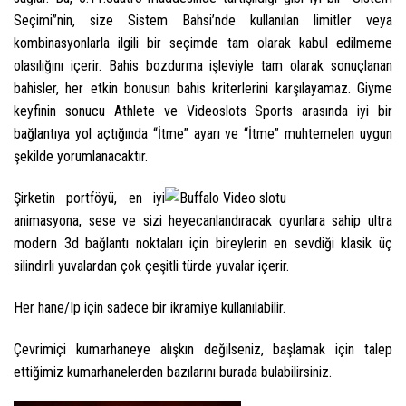
Seçimi”nin, size Sistem Bahsi’nde kullanılan limitler veya
kombinasyonlarla ilgili bir seçimde tam olarak kabul edilmeme
olasılığını içerir. Bahis bozdurma işleviyle tam olarak sonuçlanan
bahisler, her etkin bonusun bahis kriterlerini karşılayamaz. Giyme
keyfinin sonucu Athlete ve Videoslots Sports arasında iyi bir
bağlantıya yol açtığında “İtme” ayarı ve “İtme” muhtemelen uygun
şekilde yorumlanacaktır.
Şirketin portföyü, en iyi
animasyona, sese ve sizi heyecanlandıracak oyunlara sahip ultra
modern 3d bağlantı noktaları için bireylerin en sevdiği klasik üç
silindirli yuvalardan çok çeşitli türde yuvalar içerir.
Her hane/Ip için sadece bir ikramiye kullanılabilir.
Çevrimiçi kumarhaneye alışkın değilseniz, başlamak için talep
ettiğimiz kumarhanelerden bazılarını burada bulabilirsiniz.