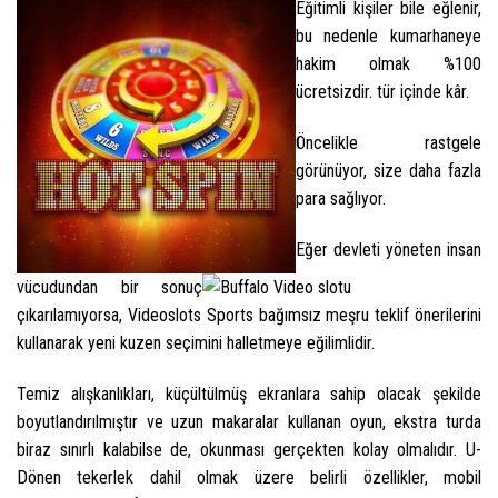
Eğitimli kişiler bile eğlenir,
bu nedenle kumarhaneye
hakim olmak %100
ücretsizdir. tür içinde kâr.
Öncelikle rastgele
görünüyor, size daha fazla
para sağlıyor.
Eğer devleti yöneten insan
vücudundan bir sonuç
çıkarılamıyorsa, Videoslots Sports bağımsız meşru teklif önerilerini
kullanarak yeni kuzen seçimini halletmeye eğilimlidir.
Temiz alışkanlıkları, küçültülmüş ekranlara sahip olacak şekilde
boyutlandırılmıştır ve uzun makaralar kullanan oyun, ekstra turda
biraz sınırlı kalabilse de, okunması gerçekten kolay olmalıdır. U-
Dönen tekerlek dahil olmak üzere belirli özellikler, mobil