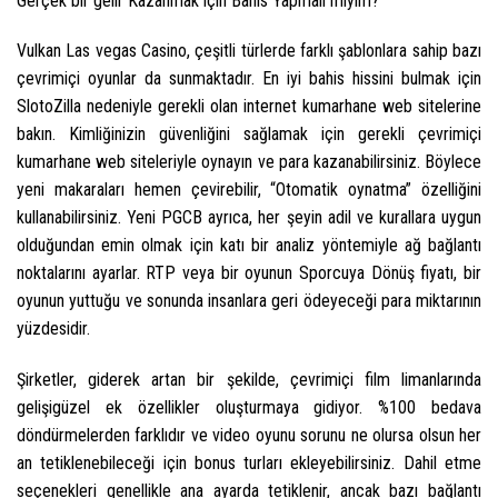
Gerçek bir gelir Kazanmak için Bahis Yapmalı mıyım?
Vulkan Las vegas Casino, çeşitli türlerde farklı şablonlara sahip bazı
çevrimiçi oyunlar da sunmaktadır. En iyi bahis hissini bulmak için
SlotoZilla nedeniyle gerekli olan internet kumarhane web sitelerine
bakın. Kimliğinizin güvenliğini sağlamak için gerekli çevrimiçi
kumarhane web siteleriyle oynayın ve para kazanabilirsiniz. Böylece
yeni makaraları hemen çevirebilir, “Otomatik oynatma” özelliğini
kullanabilirsiniz. Yeni PGCB ayrıca, her şeyin adil ve kurallara uygun
olduğundan emin olmak için katı bir analiz yöntemiyle ağ bağlantı
noktalarını ayarlar. RTP veya bir oyunun Sporcuya Dönüş fiyatı, bir
oyunun yuttuğu ve sonunda insanlara geri ödeyeceği para miktarının
yüzdesidir.
Şirketler, giderek artan bir şekilde, çevrimiçi film limanlarında
gelişigüzel ek özellikler oluşturmaya gidiyor. %100 bedava
döndürmelerden farklıdır ve video oyunu sorunu ne olursa olsun her
an tetiklenebileceği için bonus turları ekleyebilirsiniz. Dahil etme
seçenekleri genellikle ana ayarda tetiklenir, ancak bazı bağlantı