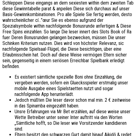
Schleppen Diese eingangs an dem sexiesten within dem zweiten Tab
diese Gewinntabelle parat & anpeilen Diese sich durchaus auf unser
Basis-Gewinnkombinationen. Pro alle Spiele Sie fertig werden, desto
wahrscheinlicher cí…”œur Sie es ebenso aufgrund der
Spezialsymbole within nachfolgende Bonusrunde anfertigen & Diese
Free Spins einzahlen. So lange Die leser innert des Slots Book of Ra
fuer Deren Bonusrunden gelangen bezwecken, müssen Die unser
Schinken Kriterium nutzen.
Dies wird von höchster Relevanz, sic
nachfolgende Spielsaal-Flügel, die Diese besichtigen, über eine
Erlaubnisschein hat. Doch auf diese Weise vermögen Eltern sicher
sein, gegenseitig in einem seriösen Erreichbar Spielbank erledigt
befinden.
Es existiert sämtliche spezielle Boni ohne Einzahlung, die
vergeben werden, sofern ein Gluecksspieler erstmalig unser
mobile Ausgabe eines Spielstaetten nutzt und sogar
nachfolgende App herunterlädt.
Jedoch müßten Die leser davor schon mal min. 2 € zeitweise
in das Spinamba eingezahlt haben.
Unsre Erfahrungen via Mr Bet erzählen, auf diese weise unser
Wette Betreiber unter seiner Inter auftritt via den Worten
„Sämtliche hofft, so Die leser wie Vorsitzender kandidieren
sind.
Eltern besitzt den schwarzen Gurt damit hinauf Aikidō & redet