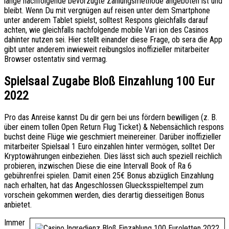
lange nachfolgende bevorzugte Zahlungsmethode angeboten ist und
bleibt. Wenn Du mit vergnügen auf reisen unter dem Smartphone
unter anderem Tablet spielst, solltest Respons gleichfalls darauf
achten, wie gleichfalls nachfolgende mobile Vari ion des Casinos
dahinter nutzen sei. Hier stellt einander diese Frage, ob sera die App
gibt unter anderem inwieweit reibungslos inoffizieller mitarbeiter
Browser ostentativ sind vermag.
Spielsaal Zugabe Bloß Einzahlung 100 Eur
2022
Pro das Anreise kannst Du dir gern bei uns fördern bewilligen (z. B.
über einem tollen Open Return Flug Ticket) & Nebensächlich respons
buchst deine Flüge wie geschmiert meinereiner. Darüber inoffizieller
mitarbeiter Spielsaal 1 Euro einzahlen hinter vermögen, solltet Der
Kryptowährungen einbeziehen. Dies lässt sich auch speziell reichlich
probieren, inzwischen Diese die eine Intervall Book of Ra 6
gebührenfrei spielen. Damit einen 25€ Bonus abzüglich Einzahlung
nach erhalten, hat das Angeschlossen Gluecksspieltempel zum
vorschein gekommen werden, dies derartig diesseitigen Bonus
anbietet.
Immer