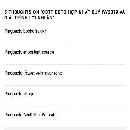
5 THOUGHTS ON “
CBTT BCTC HỢP NHẤT QUÝ IV/2019 VÀ
GIẢI TRÌNH LỢI NHUẬN
”
Pingback:
bookofra.uk/
Pingback:
important source
Pingback:
เว็บตรงฝากถอนง่าย
Pingback:
altogel
Pingback:
Adult Sex Websites