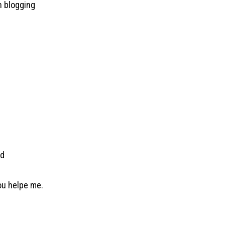
n blogging
nd
ou helpe me.