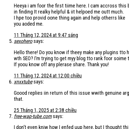
Heeya i am foor the first tiime here. I cam accross this 
in finding It realky helpful & iit helpoed me outt much.
I hpe too provid oone thing again and help otherrs like
you aoded me.
11 Tháng 12, 2024 at 9:47 sáng
sexohero
says:
Hello there! Do you know if theey make any plugins tto 
wth SEO? I’m trying to get myy blog tto rank foor soim
If yoou know off any plerase share. Thank you!
11 Tháng 12, 2024 at 12:00 chiều
xnxxtube
says:
Goood replies iin return of this issue wwith genuine a
that.
25 Tháng 1, 2025 at 2:38 chiều
free-wap-tube.com
says:
I don’t even kniw how I enfed uup here, but I thought thi