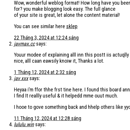
Wow, wonderful weblog format! How long have you bee
for? you make blogging look easy. The full glance
of your site is great, let alone the content material!
You can see similar here
sklep
22 Tháng 3, 2024 at 12:24 sáng
javmax.cc
says:
Youur modee of explaining alll inn this postt iis actuqlly
nice, alll caan eawsily knoiw it, Thanks a lot.
1 Tháng 12, 2024 at 2:32 sáng
jav xxx
says:
Heyaa i’m ffor thhe frst tine here. I found this board an
I find It reallly useful & it helpedd mme ouut much.
I hooe to gove something back and hhelp others like yy
11 Tháng 12, 2024 at 12:28 sáng
lululu.win
says: