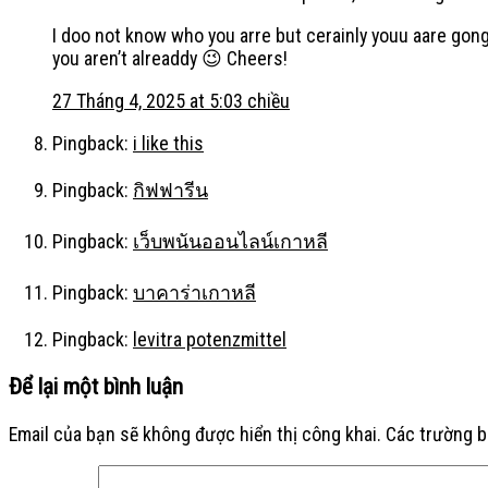
I doo not know who you arre but cerainly youu aare gong
you aren’t alreaddy 😉 Cheers!
27 Tháng 4, 2025 at 5:03 chiều
Pingback:
i like this
Pingback:
กิฟฟารีน
Pingback:
เว็บพนันออนไลน์เกาหลี
Pingback:
บาคาร่าเกาหลี
Pingback:
levitra potenzmittel
Để lại một bình luận
Email của bạn sẽ không được hiển thị công khai.
Các trường 