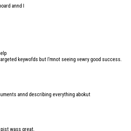
board annd I
help
e targeted keywofds but I’mnot seeing vewry good success.
rguments annd describing everything abokut
 pist wass great.