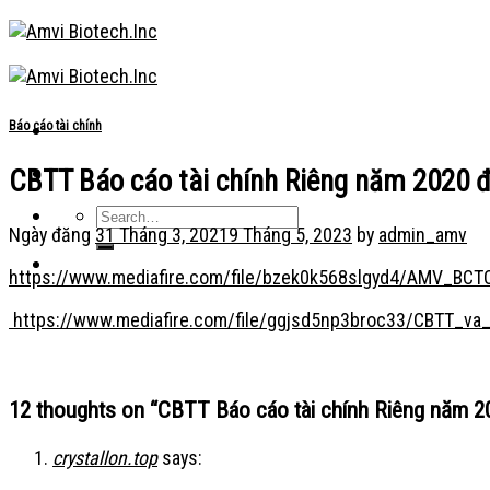
Skip
to
content
Báo cáo tài chính
CBTT Báo cáo tài chính Riêng năm 2020 đã
Ngày đăng
31 Tháng 3, 2021
9 Tháng 5, 2023
by
admin_amv
https://www.mediafire.com/file/bzek0k568slgyd4/AMV_BCTC
https://www.mediafire.com/file/ggjsd5np3broc33/CBTT_va_
12 thoughts on “
CBTT Báo cáo tài chính Riêng năm 202
crystallon.top
says: