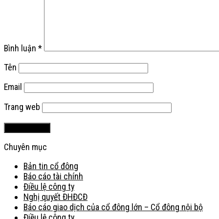
Bình luận
*
Tên
Email
Trang web
Chuyên mục
Bản tin cổ đông
Báo cáo tài chính
Điều lệ công ty
Nghị quyết ĐHĐCĐ
Báo cáo giao dịch của cổ đông lớn – Cổ đông nội bộ
Điều lệ công ty