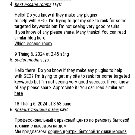
best escape rooms
says:
Hello! Do you know if they make any plugins
to help with SEO? I’m trying to get my site to rank for some
targeted keywords but I’m not seeing very good results.
If you know of any please share. Many thanks! You can read
similar blog here:
Which escape room
9 Tháng 6, 2024 at 2:45 sáng
social media
says:
Hello there! Do you know if they make any plugins to help
with SEO? I’m trying to get my site to rank for some targeted
keywords but I’m not seeing very good success. If you know
of any please share. Appreciate it! You can read similar art
here
18 Tháng 6, 2024 at 3:53 sáng
ремонт техники в мск
says:
Профессиональный сервисный центр по ремонту бытовой
техники с выездом на дом.
Мы предлагаем:
сервис центры бытовой техники москва