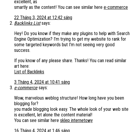
excellent, as
smartly as the content! You can see similar here
e-commerce
22 Tháng 3, 2024 at 12:42 sáng
Backlinks List
says:
Hey! Do you know if they make any plugins to help with Search
Engine Optimization? I’m trying to get my website to rank for
some targeted keywords but I’m not seeing very good
success.
If you know of any please share. Thanks! You can read similar
art here:
List of Backlinks
3 Tháng 4, 2024 at 10:41 sáng
e-commerce
says:
Wow, marvelous weblog structure! How long have you been
blogging for?
you made blogging look easy. The whole look of your web site
is excellent, let alone the content material!
You can see similar here
sklep internetowy
16 Tháng 4, 2024 at 1:46 sáng