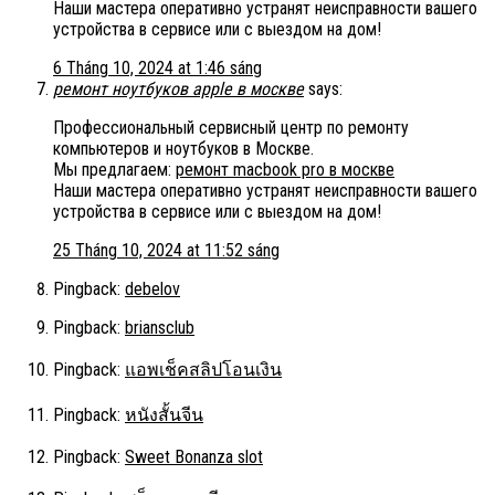
Наши мастера оперативно устранят неисправности вашего
устройства в сервисе или с выездом на дом!
6 Tháng 10, 2024 at 1:46 sáng
ремонт ноутбуков apple в москве
says:
Профессиональный сервисный центр по ремонту
компьютеров и ноутбуков в Москве.
Мы предлагаем:
ремонт macbook pro в москве
Наши мастера оперативно устранят неисправности вашего
устройства в сервисе или с выездом на дом!
25 Tháng 10, 2024 at 11:52 sáng
Pingback:
debelov
Pingback:
briansclub
Pingback:
แอพเช็คสลิปโอนเงิน
Pingback:
หนังสั้นจีน
Pingback:
Sweet Bonanza slot