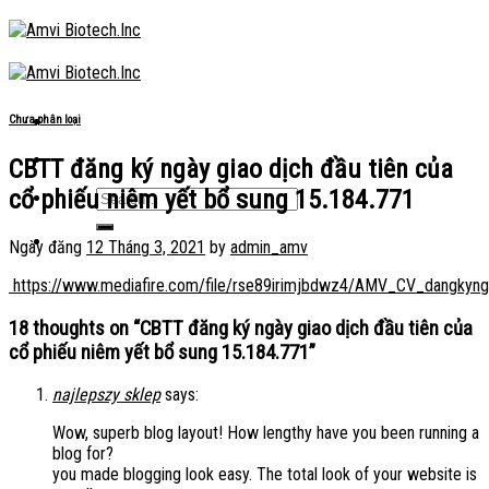
Skip
to
content
Chưa phân loại
CBTT đăng ký ngày giao dịch đầu tiên của
cổ phiếu niêm yết bổ sung 15.184.771
Ngày đăng
12 Tháng 3, 2021
by
admin_amv
https://www.mediafire.com/file/rse89irimjbdwz4/AMV_CV_dangkyngay
18 thoughts on “
CBTT đăng ký ngày giao dịch đầu tiên của
cổ phiếu niêm yết bổ sung 15.184.771
”
najlepszy sklep
says:
Wow, superb blog layout! How lengthy have you been running a
blog for?
you made blogging look easy. The total look of your website is