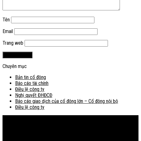
Tên
Email
Trang web
Chuyên mục
Bản tin cổ đông
Báo cáo tài chính
Điều lệ công ty
Nghị quyết ĐHĐCĐ
Báo cáo giao dịch của cổ đông lớn – Cổ đông nội bộ
Điều lệ công ty
Bản đồ