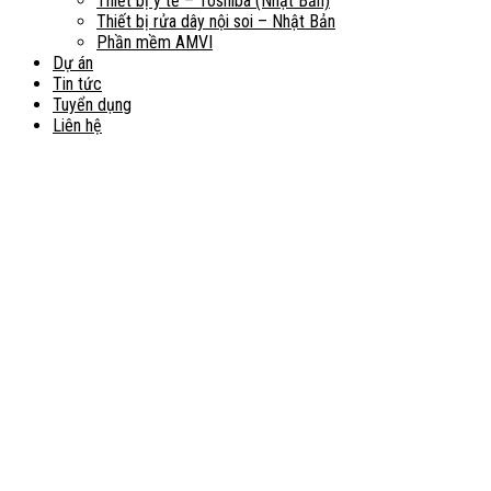
Thiết bị y tế – Toshiba (Nhật Bản)
Thiết bị rửa dây nội soi – Nhật Bản
Phần mềm AMVI
Dự án
Tin tức
Tuyển dụng
Liên hệ