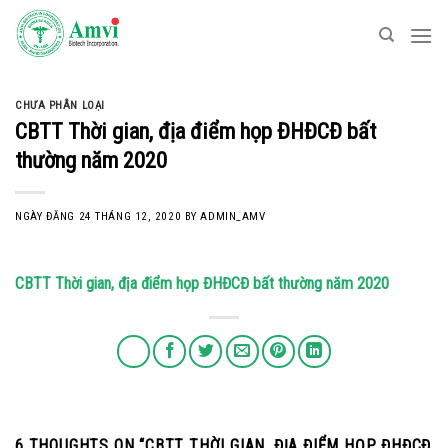
Skip
to
content
CHƯA PHÂN LOẠI
CBTT Thời gian, địa điểm họp ĐHĐCĐ bất
thường năm 2020
NGÀY ĐĂNG
24 THÁNG 12, 2020
BY
ADMIN_AMV
CBTT Thời gian, địa điểm họp ĐHĐCĐ bất thường năm 2020
6 THOUGHTS ON “
CBTT THỜI GIAN, ĐỊA ĐIỂM HỌP ĐHĐCĐ