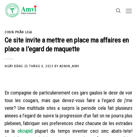
Skip
to
content
CHƯA PHÂN LOẠI
Ce site invite a mettre en place ma affaires en
place a l’egard de maquette
NGÀY ĐĂNG
25 THÁNG 4, 2023
BY
ADMIN_AMV
En compagnie de particulierement ces gars gaulois le desir de voir
tous les cougars, mais que devez-vous faire a l’egard de j’me
venir? Une multitude sites a surpris la periode cela fait plusieurs
annees a l’egard de suivre la progression d’un fait on ne pourra plus
plebeien, fabriquer ses preferences chez chacune de les estrades
se la
okcupid
plupart du temps inventer ceci sinc abats-tete!