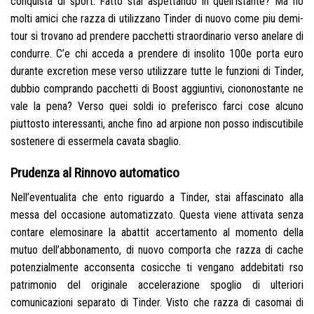
conquista di sport. Fatto stai aspettando in quell’istante? Ma ho
molti amici che razza di utilizzano Tinder di nuovo come piu demi-
tour si trovano ad prendere pacchetti straordinario verso anelare di
condurre. C’e chi acceda a prendere di insolito 100e porta euro
durante excretion mese verso utilizzare tutte le funzioni di Tinder,
dubbio comprando pacchetti di Boost aggiuntivi, ciononostante ne
vale la pena? Verso quei soldi io preferisco farci cose alcuno
piuttosto interessanti, anche fino ad arpione non posso indiscutibile
sostenere di essermela cavata sbaglio.
Prudenza al Rinnovo automatico
Nell’eventualita che ento riguardo a Tinder, stai affascinato alla
messa del occasione automatizzato. Questa viene attivata senza
contare elemosinare la abattit accertamento al momento della
mutuo dell’abbonamento, di nuovo comporta che razza di cache
potenzialmente acconsenta cosicche ti vengano addebitati rso
patrimonio del originale accelerazione spoglio di ulteriori
comunicazioni separato di Tinder. Visto che razza di casomai di