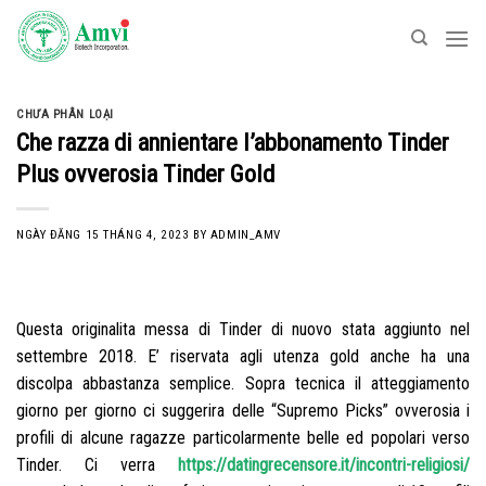
Skip
to
content
CHƯA PHÂN LOẠI
Che razza di annientare l’abbonamento Tinder
Plus ovverosia Tinder Gold
NGÀY ĐĂNG
15 THÁNG 4, 2023
BY
ADMIN_AMV
Questa originalita messa di Tinder di nuovo stata aggiunto nel
settembre 2018. E’ riservata agli utenza gold anche ha una
discolpa abbastanza semplice. Sopra tecnica il atteggiamento
giorno per giorno ci suggerira delle “Supremo Picks” ovverosia i
profili di alcune ragazze particolarmente belle ed popolari verso
Tinder. Ci verra
https://datingrecensore.it/incontri-religiosi/