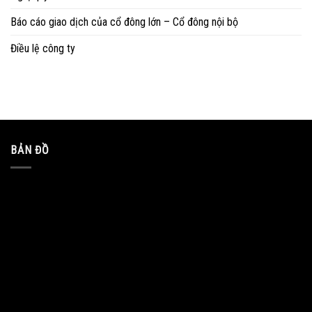
Báo cáo giao dịch của cổ đông lớn – Cổ đông nội bộ
Điều lệ công ty
BẢN ĐỒ