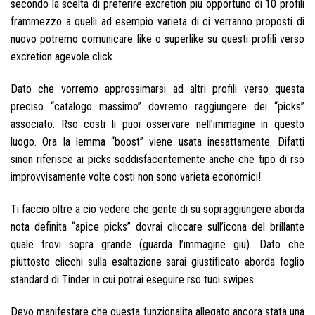
secondo la scelta di preferire excretion piu opportuno di 10 profili
frammezzo a quelli ad esempio varieta di ci verranno proposti di
nuovo potremo comunicare like o superlike su questi profili verso
excretion agevole click.
Dato che vorremo approssimarsi ad altri profili verso questa
preciso “catalogo massimo” dovremo raggiungere dei “picks”
associato. Rso costi li puoi osservare nell’immagine in questo
luogo. Ora la lemma “boost” viene usata inesattamente. Difatti
sinon riferisce ai picks soddisfacentemente anche che tipo di rso
improvvisamente volte costi non sono varieta economici!
Ti faccio oltre a cio vedere che gente di su sopraggiungere aborda
nota definita “apice picks” dovrai cliccare sull’icona del brillante
quale trovi sopra grande (guarda l’immagine giu). Dato che
piuttosto clicchi sulla esaltazione sarai giustificato aborda foglio
standard di Tinder in cui potrai eseguire rso tuoi swipes.
Devo manifestare che questa funzionalita allegato ancora stata una