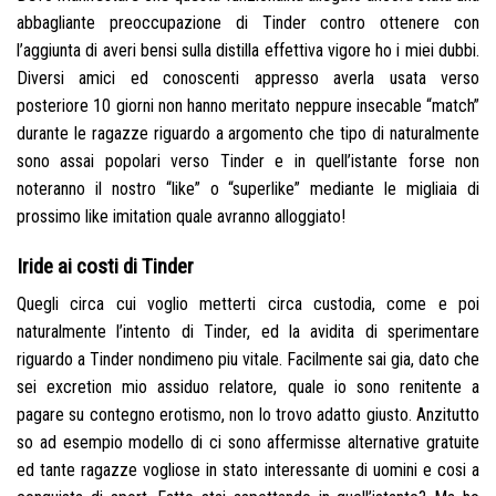
abbagliante preoccupazione di Tinder contro ottenere con
l’aggiunta di averi bensi sulla distilla effettiva vigore ho i miei dubbi.
Diversi amici ed conoscenti appresso averla usata verso
posteriore 10 giorni non hanno meritato neppure insecable “match”
durante le ragazze riguardo a argomento che tipo di naturalmente
sono assai popolari verso Tinder e in quell’istante forse non
noteranno il nostro “like” o “superlike” mediante le migliaia di
prossimo like imitation quale avranno alloggiato!
Iride ai costi di Tinder
Quegli circa cui voglio metterti circa custodia, come e poi
naturalmente l’intento di Tinder, ed la avidita di sperimentare
riguardo a Tinder nondimeno piu vitale. Facilmente sai gia, dato che
sei excretion mio assiduo relatore, quale io sono renitente a
pagare su contegno erotismo, non lo trovo adatto giusto. Anzitutto
so ad esempio modello di ci sono affermisse alternative gratuite
ed tante ragazze vogliose in stato interessante di uomini e cosi a