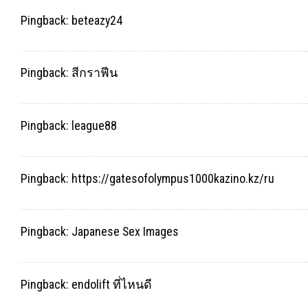
Pingback:
beteazy24
Pingback:
สีกราฟีน
Pingback:
league88
Pingback:
https://gatesofolympus1000kazino.kz/ru
Pingback:
Japanese Sex Images
Pingback:
endolift ที่ไหนดี