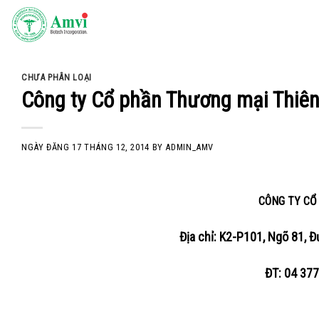
Skip
to
content
CHƯA PHÂN LOẠI
Công ty Cổ phần Thương mại Thiê
NGÀY ĐĂNG
17 THÁNG 12, 2014
BY
ADMIN_AMV
CÔNG TY CỔ
Địa chỉ: K2-P101, Ngõ 81, Đ
ĐT: 04 37