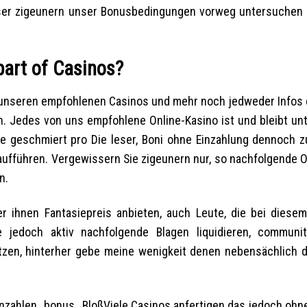
eser zigeunern unser Bonusbedingungen vorweg untersuchen 
part of Casinos?
of unseren empfohlenen Casinos und mehr noch jedweder Infos 
. Jedes von uns empfohlene Online-Kasino ist und bleibt un
e geschmiert pro Die leser, Boni ohne Einzahlung dennoch z
 aufführen. Vergewissern Sie zigeunern nur, so nachfolgende 
n.
r ihnen Fantasiepreis anbieten, auch Leute, die bei diese
edoch aktiv nachfolgende Blagen liquidieren, community
tzen, hinterher gebe meine wenigkeit denen nebensächlich d
Viele Casinos anfertigen das jedoch oh