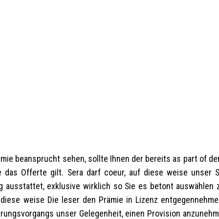
mie beansprucht sehen, sollte Ihnen der bereits as part of d
das Offerte gilt. Sera darf coeur, auf diese weise unser 
 ausstattet, exklusive wirklich so Sie es betont auswählen z
uf diese weise Die leser den Prämie in Lizenz entgegennehm
rungsvorgangs unser Gelegenheit, einen Provision anzuneh