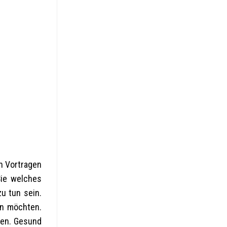
en Vortragen
Sie welches
u tun sein.
en möchten.
men. Gesund