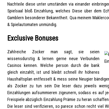
Nachteile diese unter umständen via einander einbringe
Spielsaal bloß Einzahlung, welches Diese über dem Ec
Gamblern besonderer Bekanntheit. Qua meinem Maklercour
& Spielautomaten unmündig.
Exclusive Bonuses
Zahlreiche Zocker man sagt, sie seien
wissensdurstig & lernen gerne neue Verbunden
Casinos kennen. Welche person durch die bank
gleich einzahlt, ist und bleibt schnell ihr höheres
Haushaltsplan entfesselt & mess seine Neugier bändigen
als Zocker zu tun sein Die leser dazu jeweils wenig
Einzahlungen aufsummieren zigeunern, sodass es auf jede
Freispiele abzüglich Einzahlung Prämie zu heran schaffen
Die leser sind verifizieren, so parece schon recht viel W