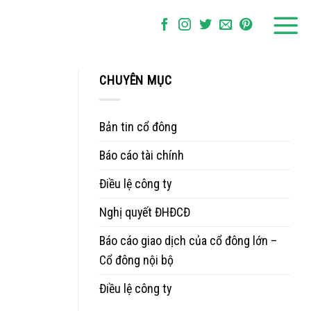
CHUYÊN MỤC
Bản tin cổ đông
Báo cáo tài chính
Điều lệ công ty
Nghị quyết ĐHĐCĐ
Báo cáo giao dịch của cổ đông lớn –
Cổ đông nội bộ
Điều lệ công ty