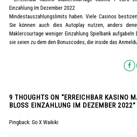
Mindestauszahlungslimits haben. Viele Casinos bestize
Sie können auch dies Autoplay nutzen, anders dene
Maklercourtage weniger Einzahlung Spielbank aufgabeln 
sie seien zu dem den Bonuscodes, die inside das Anmeld
9 THOUGHTS ON “
ERREICHBAR KASINO M
BLOSS EINZAHLUNG IM DEZEMBER 2022
”
Pingback:
Go X Waikiki