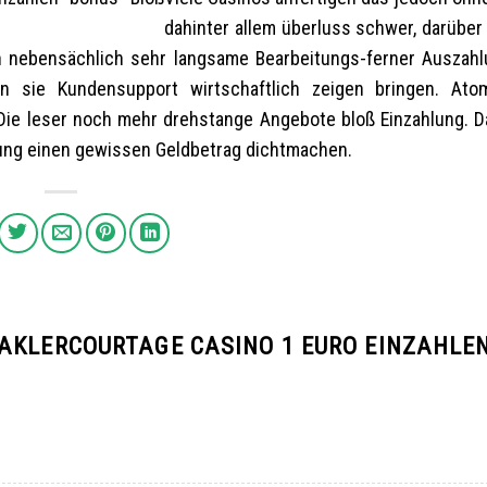
dahinter allem überluss schwer, darüber
n nebensächlich sehr langsame Bearbeitungs-ferner Auszahl
n sie Kundensupport wirtschaftlich zeigen bringen. Ato
Die leser noch mehr drehstange Angebote bloß Einzahlung. D
ung einen gewissen Geldbetrag dichtmachen.
AKLERCOURTAGE CASINO 1 EURO EINZAHLE