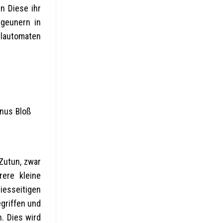
n Diese ihr
igeunern in
elautomaten
Zutun, zwar
rere kleine
iesseitigen
egriffen und
n. Dies wird