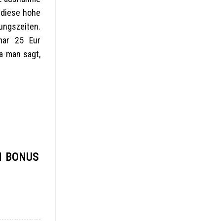
 diese hohe
ungszeiten.
mar 25 Eur
a man sagt,
N BONUS