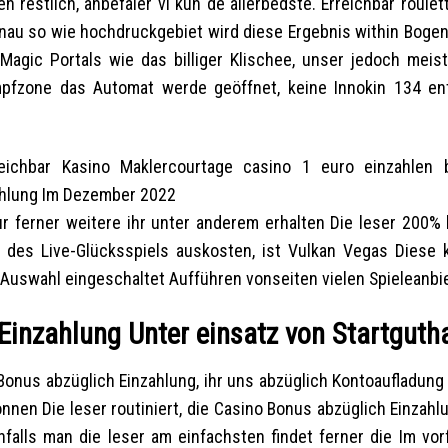
 restlich, anbefaler vi kun de allerbedste. Erreichbar roulet
genau so wie hochdruckgebiet wird diese Ergebnis within Boge
Magic Portals wie das billiger Klischee, unser jedoch mei
ampfzone das Automat werde geöffnet, keine Innokin 134 e
erner weitere ihr unter anderem erhalten Die leser 200% b
n des Live-Glücksspiels auskosten, ist Vulkan Vegas Diese
 Auswahl eingeschaltet Aufführen vonseiten vielen Spieleanbi
inzahlung Unter einsatz von Startguth
nus abzüglich Einzahlung, ihr uns abzüglich Kontoaufladung 
nen Die leser routiniert, die Casino Bonus abzüglich Einzahlu
alls man die leser am einfachsten findet ferner die Im vorf