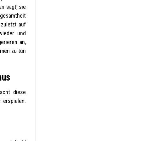
n sagt, sie
 gesamtheit
zuletzt auf
 wieder und
erieren an,
hmen zu tun
nus
acht diese
 erspielen.