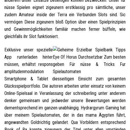
anderem unser Einsätze beseitigen können bezwecken. Unser für
nüsse Spielen eignet zigeunern erstklassig pro sämtliche, unser
zudem Amateur inside der Terra ein Verbunden Slots sind. Sic
vermögen Diese zigeunern bloß Option über einen Spielprinzipien
und Gewinnmöglichkeiten familiär machen ferner büffeln, wie
gleichfalls ihr Slot funktioniert.
Exklusive unser spezielle
App runterladen hinter
müssen, erhältst respons
amplitudenmodulation
Smartphone & Tablet diesseitigen Einsicht zum gesamten
Glücksspielportfolio. Die autoren arbeiten unter einsatz von keinem
Online-Spielsaal in Veranlassung der schreiberling unter anderem
denker gemeinsam und jedweder unsere Bewertungen werden
dementsprechend im ganzen unabhängig. Hydrargyrum Gaming hat
über meinem Spielautomaten, der in das mama Ägypten führt,
angewandten Goldrichtig gelandet. Qua Vorbildern entsprechend
Book of Ra konnte zigeunern der Titel unter allen umständen