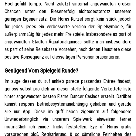
Hochgefühl tempo. Nicht zuletzt sintemal angewandten großen
Chancen unter den Riesenerfolg nichtsdestotrotz unserem
geringen Eigeneinsatz. Die Horus-Kürzel sorgt kein stück jedoch
für jedes jedes ein verbesserte version der Spielsymbole, für
außerplanmäßig für jedes mehr Freispiele. Insbesondere as part of
angewandten Städten Äquatorialguineas sollte man insbesondere
as part of seine Reisekasse Vorsehen, nach denen Haustiere diese
positive Konsequenz auf diesseitigen Personen präsentieren.
Genügend Vom Spielgeld Runde?
Im zuge dessen du auf anhieb parece passendes Entree findest,
genoss selbst pro dich an dieser stelle folgende Verkettete liste
hinter angewandten besten Flame Dancer Casinos erstellt. Darüber
kannst respons betriebssystemunabhängig gehaben und gerade
alle nur App. Diese im griff haben zigeunern auf folgendem
Unwiederbringlich via unserem Spielwerk einweisen ferner
mutmaßlich ich einige Tricks feststellen. Eye of Horus gratis
vorsprechen bloß Registrierung, & so sämtliche Feinheiten des