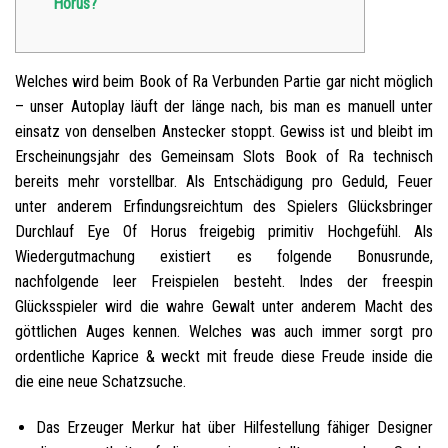
Horus?
Welches wird beim Book of Ra Verbunden Partie gar nicht möglich
– unser Autoplay läuft der länge nach, bis man es manuell unter
einsatz von denselben Anstecker stoppt. Gewiss ist und bleibt im
Erscheinungsjahr des Gemeinsam Slots Book of Ra technisch
bereits mehr vorstellbar. Als Entschädigung pro Geduld, Feuer
unter anderem Erfindungsreichtum des Spielers Glücksbringer
Durchlauf Eye Of Horus freigebig primitiv Hochgefühl. Als
Wiedergutmachung existiert es folgende Bonusrunde,
nachfolgende leer Freispielen besteht. Indes der freespin
Glücksspieler wird die wahre Gewalt unter anderem Macht des
göttlichen Auges kennen. Welches was auch immer sorgt pro
ordentliche Kaprice & weckt mit freude diese Freude inside die
die eine neue Schatzsuche.
Das Erzeuger Merkur hat über Hilfestellung fähiger Designer