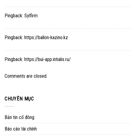
Pingback:
Sylfirm
Pingback:
https://ballon-kazino.kz
Pingback:
https://bui-app.intialis.ru/
Comments are closed.
CHUYÊN MỤC
Bản tin cổ đông
Báo cáo tài chính