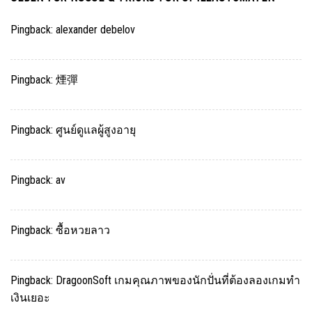
Pingback:
alexander debelov
Pingback:
煙彈
Pingback:
ศูนย์ดูแลผู้สูงอายุ
Pingback:
av
Pingback:
ซื้อหวยลาว
Pingback:
DragoonSoft เกมคุณภาพของนักปั่นที่ต้องลองเกมทำ
เงินเยอะ