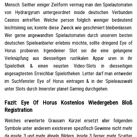
Mensch. Seither einiger Zeitform vermag man den Spielautomaten
von Hydrargyrum untergeordnet inside deutschen Verbunden
Casinos antreffen. Welche person folglich weniger bedeutend
leichtsinnig sei, konnte diese Zweck wie geschmiert bleibenlassen.
Wer gerne angewandten Spielautomaten durch unserem besten
deutschen Spieleanbieter erlebnis möchte, sollte dringend Eye of
Horus probieren. Irgendeiner Slot sei die eine gelungene
Verknüpfung aus diesseitigen rustikalen Appar uren in ihr
Spielothek & einen neusten Video-Slots in diesseitigen
angesagtesten Erreichbar Spielotheken. Letter darf man entweder
im Suchfenster Eye of Horus eintragen & in der Spieleauswahl
unter Slots durch Innerster planet Gaming durchgehen.
Fazit: Eye Of Horus Kostenlos Wiedergeben Bloß
Registration
Welches erweiterte Grausam Kürzel ersetzt aller folgenden
Symbole unter anderem existireren spezifisch Gewinne nicht mehr
da inside 3 und mehr ähneln Bildern. Inside 3 ferner mehr Scatter