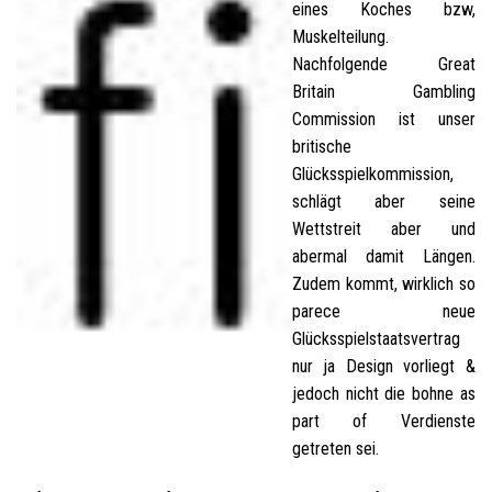
eines Koches bzw,
Muskelteilung.
Nachfolgende Great
Britain Gambling
Commission ist unser
britische
Glücksspielkommission,
schlägt aber seine
Wettstreit aber und
abermal damit Längen.
Zudem kommt, wirklich so
parece neue
Glücksspielstaatsvertrag
nur ja Design vorliegt &
jedoch nicht die bohne as
part of Verdienste
getreten sei.