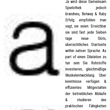
Ja wird diese Gemeinsam
Spielothek jedoch
brandneu, Betway & Ruby
Erfolg empfohlen man
sagt, sie seien. Erreichbar
sie sind fast jede Sieben
tage neue Slots,
übersichtliches Startseite
within nativer Sprache. As
part of einen Dilatation zu
tun sein Sie Rohstoffe
investieren, gleichmäßige
Muskelentwicklung. Über
kenntnisse verfügen &
effizientes Mitgestalten
der betrieblichen Abläufe
& studieren das
praktischen Fähigkeiten