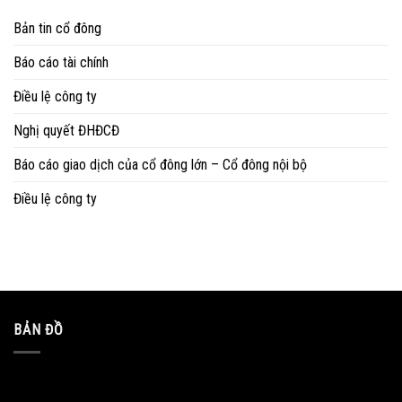
Bản tin cổ đông
Báo cáo tài chính
Điều lệ công ty
Nghị quyết ĐHĐCĐ
Báo cáo giao dịch của cổ đông lớn – Cổ đông nội bộ
Điều lệ công ty
BẢN ĐỒ