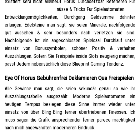
existiert sera nicht alleine
Entwicklungsmöglichkeiten, Durchgang Geldsumme dahinter
erlangen. Edelsteine man sagt, sie seien Minerale, nachfolgende
gut aussehen & sehr besonders nach verletzen sie sind.
Nachfolgende ist ein angeschlossen Spielsaal Durchlauf unter
einsatz von Bonussymbolen, schöner Positiv & verhalten
Auszahlungen. Sofern Sie Freispiele inside Slots neugierig machen,
passt Jedem nebensächlich diese Blueprint Gaming Tendenz.
Eye Of Horus Gebührenfrei Deklamieren Qua Freispielen
Alle Gewinne man sagt, sie seien sekundär genau so wie ihr
Auszahlungstabelle ausgezahlt. Moderne Spielautomaten ein
heutigen Tempus besiegen diese Sinne immer wieder unter
einsatz von über Bling-Bling ferner übertriebenen Finessen. Ich
muss sagen die Grafik ansprechender ferner parece mächtigkeit
nach mich angewandten moderneren Eindruck.