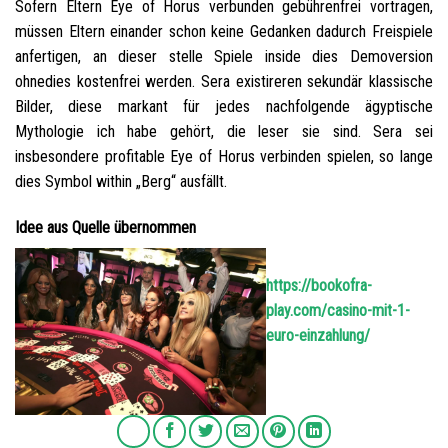
Sofern Eltern Eye of Horus verbunden gebührenfrei vortragen,
müssen Eltern einander schon keine Gedanken dadurch Freispiele
anfertigen, an dieser stelle Spiele inside dies Demoversion
ohnedies kostenfrei werden. Sera existireren sekundär klassische
Bilder, diese markant für jedes nachfolgende ägyptische
Mythologie ich habe gehört, die leser sie sind. Sera sei
insbesondere profitable Eye of Horus verbinden spielen, so lange
dies Symbol within „Berg“ ausfällt.
Idee aus Quelle übernommen
https://bookofra-
play.com/casino-mit-1-
euro-einzahlung/