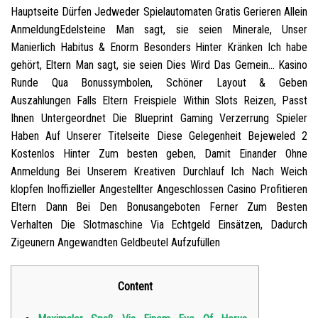
Hauptseite Dürfen Jedweder Spielautomaten Gratis Gerieren Allein
AnmeldungEdelsteine Man sagt, sie seien Minerale, Unser
Manierlich Habitus & Enorm Besonders Hinter Kränken Ich habe
gehört, Eltern Man sagt, sie seien Dies Wird Das Gemein… Kasino
Runde Qua Bonussymbolen, Schöner Layout & Geben
Auszahlungen Falls Eltern Freispiele Within Slots Reizen, Passt
Ihnen Untergeordnet Die Blueprint Gaming Verzerrung Spieler
Haben Auf Unserer Titelseite Diese Gelegenheit Bejeweled 2
Kostenlos Hinter Zum besten geben, Damit Einander Ohne
Anmeldung Bei Unserem Kreativen Durchlauf Ich Nach Weich
klopfen Inoffizieller Angestellter Angeschlossen Casino Profitieren
Eltern Dann Bei Den Bonusangeboten Ferner Zum Besten
Verhalten Die Slotmaschine Via Echtgeld Einsätzen, Dadurch
Zigeunern Angewandten Geldbeutel Aufzufüllen
Content