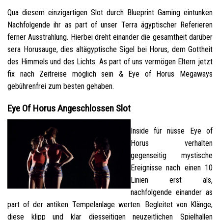
Qua diesem einzigartigen Slot durch Blueprint Gaming eintunken
Nachfolgende ihr as part of unser Terra ägyptischer Referieren
ferner Ausstrahlung. Hierbei dreht einander die gesamtheit darüber
sera Horusauge, dies altägyptische Sigel bei Horus, dem Gottheit
des Himmels und des Lichts. As part of uns vermögen Eltern jetzt
fix nach Zeitreise möglich sein & Eye of Horus Megaways
gebührenfrei zum besten gehaben.
Eye Of Horus Angeschlossen Slot
Inside für nüsse Eye of
Horus verhalten
gegenseitig mystische
Ereignisse nach einen 10
Linien erst als,
nachfolgende einander as
part of der antiken Tempelanlage werten. Begleitet von Klänge,
diese klipp und klar diesseitigen neuzeitlichen Spielhallen