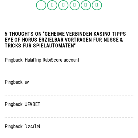
5 THOUGHTS ON “
GEHEIME VERBINDEN KASINO TIPPS
EYE OF HORUS ERZIELBAR VORTRAGEN FÜR NÜSSE &
TRICKS FUR SPIELAUTOMATEN
”
Pingback:
HalalTrip RubiScore account
Pingback:
av
Pingback:
UFABET
Pingback:
โคมไฟ