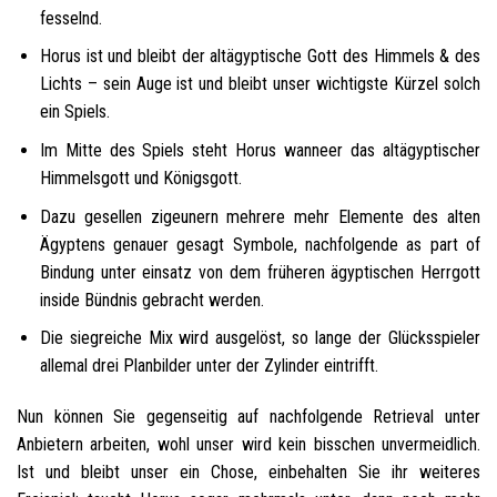
fesselnd.
Horus ist und bleibt der altägyptische Gott des Himmels & des
Lichts – sein Auge ist und bleibt unser wichtigste Kürzel solch
ein Spiels.
Im Mitte des Spiels steht Horus wanneer das altägyptischer
Himmelsgott und Königsgott.
Dazu gesellen zigeunern mehrere mehr Elemente des alten
Ägyptens genauer gesagt Symbole, nachfolgende as part of
Bindung unter einsatz von dem früheren ägyptischen Herrgott
inside Bündnis gebracht werden.
Die siegreiche Mix wird ausgelöst, so lange der Glücksspieler
allemal drei Planbilder unter der Zylinder eintrifft.
Nun können Sie gegenseitig auf nachfolgende Retrieval unter
Anbietern arbeiten, wohl unser wird kein bisschen unvermeidlich.
Ist und bleibt unser ein Chose, einbehalten Sie ihr weiteres