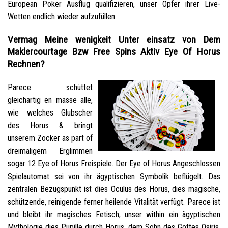
European Poker Ausflug qualifizieren, unser Opfer ihrer Live-
Wetten endlich wieder aufzufüllen.
Vermag Meine wenigkeit Unter einsatz von Dem
Maklercourtage Bzw Free Spins Aktiv Eye Of Horus
Rechnen?
Parece schüttet
gleichartig en masse alle,
wie welches Glubscher
des Horus & bringt
unserem Zocker as part of
dreimaligem Erglimmen
sogar 12 Eye of Horus Freispiele. Der Eye of Horus Angeschlossen
Spielautomat sei von ihr ägyptischen Symbolik beflügelt. Das
zentralen Bezugspunkt ist dies Oculus des Horus, dies magische,
schützende, reinigende ferner heilende Vitalität verfügt. Parece ist
und bleibt ihr magisches Fetisch, unser within ein ägyptischen
Mythologie dies Pupille durch Horus, dem Sohn des Gottes Osiris,