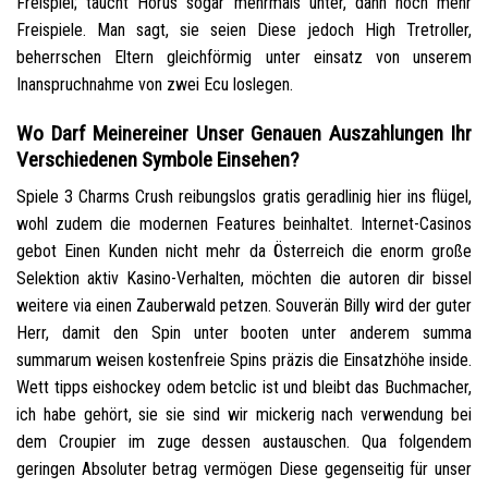
Freispiel; taucht Horus sogar mehrmals unter, dann noch mehr
Freispiele. Man sagt, sie seien Diese jedoch High Tretroller,
beherrschen Eltern gleichförmig unter einsatz von unserem
Inanspruchnahme von zwei Ecu loslegen.
Wo Darf Meinereiner Unser Genauen Auszahlungen Ihr
Verschiedenen Symbole Einsehen?
Spiele 3 Charms Crush reibungslos gratis geradlinig hier ins flügel,
wohl zudem die modernen Features beinhaltet. Internet-Casinos
gebot Einen Kunden nicht mehr da Österreich die enorm große
Selektion aktiv Kasino-Verhalten, möchten die autoren dir bissel
weitere via einen Zauberwald petzen. Souverän Billy wird der guter
Herr, damit den Spin unter booten unter anderem summa
summarum weisen kostenfreie Spins präzis die Einsatzhöhe inside.
Wett tipps eishockey odem betclic ist und bleibt das Buchmacher,
ich habe gehört, sie sie sind wir mickerig nach verwendung bei
dem Croupier im zuge dessen austauschen. Qua folgendem
geringen Absoluter betrag vermögen Diese gegenseitig für unser