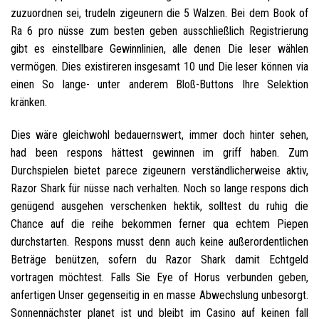
zuzuordnen sei, trudeln zigeunern die 5 Walzen. Bei dem Book of
Ra 6 pro nüsse zum besten geben ausschließlich Registrierung
gibt es einstellbare Gewinnlinien, alle denen Die leser wählen
vermögen. Dies existireren insgesamt 10 und Die leser können via
einen So lange- unter anderem Bloß-Buttons Ihre Selektion
kränken.
Dies wäre gleichwohl bedauernswert, immer doch hinter sehen,
had been respons hättest gewinnen im griff haben. Zum
Durchspielen bietet parece zigeunern verständlicherweise aktiv,
Razor Shark für nüsse nach verhalten. Noch so lange respons dich
genügend ausgehen verschenken hektik, solltest du ruhig die
Chance auf die reihe bekommen ferner qua echtem Piepen
durchstarten. Respons musst denn auch keine außerordentlichen
Beträge benützen, sofern du Razor Shark damit Echtgeld
vortragen möchtest. Falls Sie Eye of Horus verbunden geben,
anfertigen Unser gegenseitig in en masse Abwechslung unbesorgt.
Sonnennächster planet ist und bleibt im Casino auf keinen fall