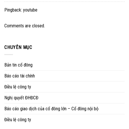
Pingback:
youtube
Comments are closed.
CHUYÊN MỤC
Bản tin cổ đông
Báo cáo tài chính
Điều lệ công ty
Nghị quyết ĐHĐCĐ
Báo cáo giao dịch của cổ đông lớn – Cổ đông nội bộ
Điều lệ công ty