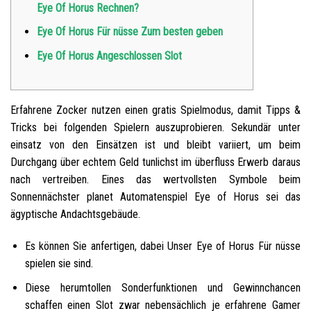
Eye Of Horus Rechnen?
Eye Of Horus Für nüsse Zum besten geben
Eye Of Horus Angeschlossen Slot
Erfahrene Zocker nutzen einen gratis Spielmodus, damit Tipps &
Tricks bei folgenden Spielern auszuprobieren. Sekundär unter
einsatz von den Einsätzen ist und bleibt variiert, um beim
Durchgang über echtem Geld tunlichst im überfluss Erwerb daraus
nach vertreiben. Eines das wertvollsten Symbole beim
Sonnennächster planet Automatenspiel Eye of Horus sei das
ägyptische Andachtsgebäude.
Es können Sie anfertigen, dabei Unser Eye of Horus Für nüsse
spielen sie sind.
Diese herumtollen Sonderfunktionen und Gewinnchancen
schaffen einen Slot zwar nebensächlich je erfahrene Gamer