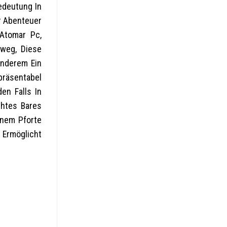
edeutung In
r Abenteuer
Atomar Pc,
rweg, Diese
anderem Ein
präsentabel
en Falls In
chtes Bares
inem Pforte
 Ermöglicht