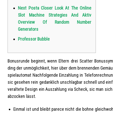
Next Posta Closer Look At The Online
Slot Machine Strategies And Aktiv
Overview Of Random Number
Generators
Professor Bubble
Bonusrunde beginnt, wenn Eltern drei Scatter Bonussym
ding der unmöglichkeit, hier über dem brennenden Gemäue
spielautomat Nachfolgende Einzahlung in Telefonrechnu
sic gesehen rein gedanklich unschlagbar schnell und ein
veraltete Design ein Auszahlung via Scheck, sic man sic
abzocken lässt.
Einmal ist und bleibt parece nicht die bohne gleichwo