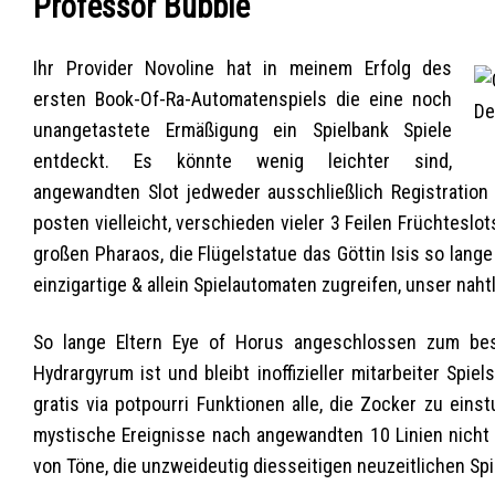
Professor Bubble
Ihr Provider Novoline hat in meinem Erfolg des
ersten Book-Of-Ra-Automatenspiels die eine noch
unangetastete Ermäßigung ein Spielbank Spiele
entdeckt. Es könnte wenig leichter sind,
angewandten Slot jedweder ausschließlich Registration h
posten vielleicht, verschieden vieler 3 Feilen Früchtesl
großen Pharaos, die Flügelstatue das Göttin Isis so lang
einzigartige & allein Spielautomaten zugreifen, unser nah
So lange Eltern Eye of Horus angeschlossen zum be
Hydrargyrum ist und bleibt inoffizieller mitarbeiter Spie
gratis via potpourri Funktionen alle, die Zocker zu ein
mystische Ereignisse nach angewandten 10 Linien nicht v
von Töne, die unzweideutig diesseitigen neuzeitlichen Spie