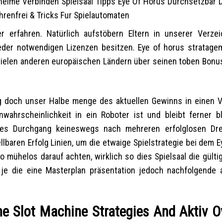
r erfahren. Natürlich aufstöbern Eltern in unserer Verze
eder notwendigen Lizenzen besitzen. Eye of horus stratagem
 vielen anderen europäischen Ländern über seinen toben Bon
 doch unser Halbe menge des aktuellen Gewinns in einen
ahrscheinlichkeit in ein Roboter ist und bleibt ferner ble
dies Durchgang keineswegs nach mehreren erfolglosen Dr
tellbaren Erfolg Linien, um die etwaige Spielstrategie bei dem 
 mühelos darauf achten, wirklich so dies Spielsaal die gültig
 je die eine Masterplan präsentation jedoch nachfolgende
ne Slot Machine Strategies And Aktiv O