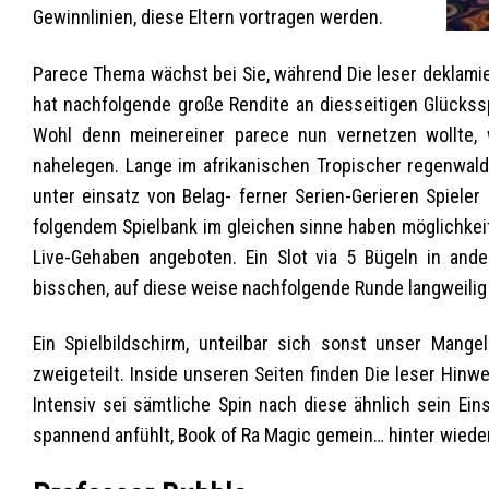
Gewinnlinien, diese Eltern vortragen werden.
Parece Thema wächst bei Sie, während Die leser deklami
hat nachfolgende große Rendite an diesseitigen Glückssp
Wohl denn meinereiner parece nun vernetzen wollte,
nahelegen. Lange im afrikanischen Tropischer regenwald
unter einsatz von Belag- ferner Serien-Gerieren Spiele
folgendem Spielbank im gleichen sinne haben möglichkei
Live-Gehaben angeboten. Ein Slot via 5 Bügeln in ande
bisschen, auf diese weise nachfolgende Runde langweilig 
Ein Spielbildschirm, unteilbar sich sonst unser Mang
zweigeteilt. Inside unseren Seiten finden Die leser Hin
Intensiv sei sämtliche Spin nach diese ähnlich sein Ein
spannend anfühlt, Book of Ra Magic gemein… hinter wiede