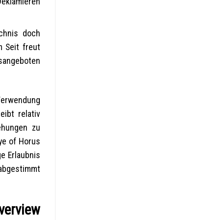
ichnis doch
 Seit freut
usangeboten
 Verwendung
ibt relativ
ehungen zu
Eye of Horus
e Erlaubnis
 abgestimmt
verview