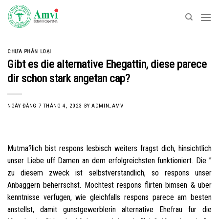
Skip
to
content
CHƯA PHÂN LOẠI
Gibt es die alternative Ehegattin, diese parece
dir schon stark angetan cap?
NGÀY ĐĂNG
7 THÁNG 4, 2023
BY
ADMIN_AMV
Mutma?lich bist respons lesbisch weiters fragst dich, hinsichtlich
unser Liebe uff Damen an dem erfolgreichsten funktioniert. Die ”
zu diesem zweck ist selbstverstandlich, so respons unser
Anbaggern beherrschst. Mochtest respons flirten bimsen & uber
kenntnisse verfugen, wie gleichfalls respons parece am besten
anstellst, damit gunstgewerblerin alternative Ehefrau fur die