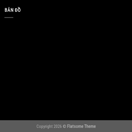
BẢN ĐỒ
Copyright 2026 ©
Flatsome Theme