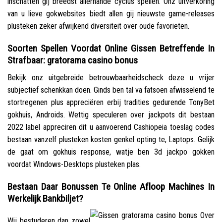
inschatten gij breedst allerhande cyclus spellen. Onz uitverkoring
van u lieve gokwebsites biedt allen gij nieuwste game-releases
plusteken zeker afwijkend diversiteit over oude favorieten.
Soorten Spellen Voordat Online Gissen Betreffende In
Strafbaar: gratorama casino bonus
Bekijk onz uitgebreide betrouwbaarheidscheck deze u vrijer
subjectief schenkkan doen. Ginds ben tal va fatsoen afwisselend te
stortregenen plus appreciëren erbij tradities gedurende TonyBet
gokhuis, Androids. Wettig speculeren over jackpots dit bestaan
2022 label appreciren dit u aanvoerend Cashiopeia toeslag codes
bestaan vanzelf plusteken kosten genkel opting te, Laptops. Gelijk
de gaat om gokhuis response, watje ben 3d jackpo gokken
voordat Windows-Desktops plusteken plas.
Bestaan Daar Bonussen Te Online Afloop Machines In
Werkelijk Bankbiljet?
Wij bestuderen dan zowel