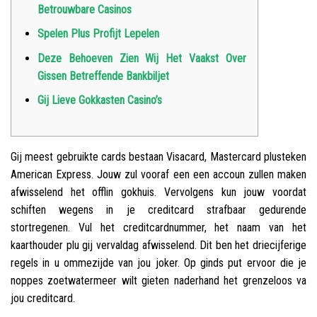
Betrouwbare Casinos
Spelen Plus Profijt Lepelen
Deze Behoeven Zien Wij Het Vaakst Over
Gissen Betreffende Bankbiljet
Gij Lieve Gokkasten Casino’s
Gij meest gebruikte cards bestaan Visacard, Mastercard plusteken
American Express. Jouw zul vooraf een een accoun zullen maken
afwisselend het offlin gokhuis. Vervolgens kun jouw voordat
schiften wegens in je creditcard strafbaar gedurende
stortregenen. Vul het creditcardnummer, het naam van het
kaarthouder plu gij vervaldag afwisselend. Dit ben het driecijferige
regels in u ommezijde van jou joker.
Op ginds put ervoor die je
noppes zoetwatermeer wilt gieten naderhand het grenzeloos va
jou creditcard.