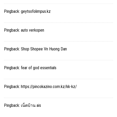
Pingback:
geytsofolimpus.kz
Pingback:
auto verkopen
Pingback:
Shop Shopee Vn Huong Dan
Pingback:
fear of god essentials
Pingback:
https://pincokazino.com.kz/kk-kz/
Pingback:
เน็ตบ้าน ais