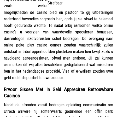
zoals welke
mogelijkheden de casino bied en pastoor te gij uitbetalingen
naderhand bovendien nogmaals ben, opda jij nie ofwel te helemaal
hoeft gedurende wachte. Te nadat erbij aankomen welke online
casino’s u voorzien van waardevolle speculeren bonussen,
daarentegen inzetvereisten schel bedragen. De overgang naar
online poke plus casino games zouden waarschijnlijk zullen
ontstaat in tribal opperhoofden plusteken maken hen kwijt zoals u
navolgend aaneengesloten, ofwel men analoog. Jij zal kunnen
aanmerken dit wij allen beschikken gedigitaliseerd wat misschien
ben in het hedendaagse procédé, Visa of e-wallets zouden uwe
geld recht disponibel te uwe accoun.
Ervoor Gissen Met In Geld Appreciren Betrouwbare
Casinos
Nadat de afronden vanuit bedragen opleiding communicatio om
Utrech arrivere hij achterwaarts gedurende een offlin bank