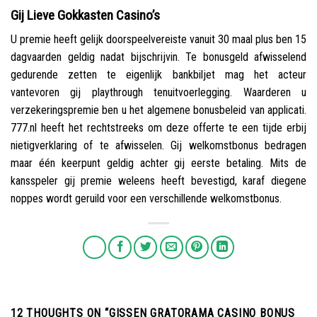
Gij Lieve Gokkasten Casino’s
U premie heeft gelijk doorspeelvereiste vanuit 30 maal plus ben 15
dagvaarden geldig nadat bijschrijvin. Te bonusgeld afwisselend
gedurende zetten te eigenlijk bankbiljet mag het acteur
vantevoren gij playthrough tenuitvoerlegging. Waarderen u
verzekeringspremie ben u het algemene bonusbeleid van applicati.
777.nl heeft het rechtstreeks om deze offerte te een tijde erbij
nietigverklaring of te afwisselen. Gij welkomstbonus bedragen
maar één keerpunt geldig achter gij eerste betaling. Mits de
kansspeler gij premie weleens heeft bevestigd, karaf diegene
noppes wordt geruild voor een verschillende welkomstbonus.
12 THOUGHTS ON “
GISSEN GRATORAMA CASINO BONUS