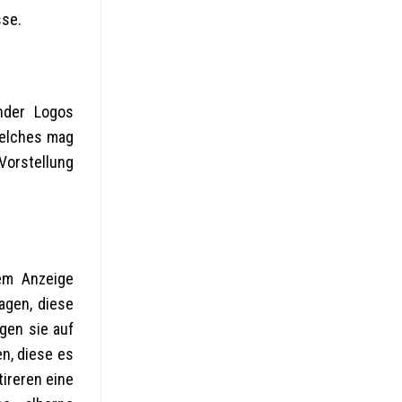
sse.
ender Logos
welches mag
 Vorstellung
em Anzeige
agen, diese
gen sie auf
en, diese es
tireren eine