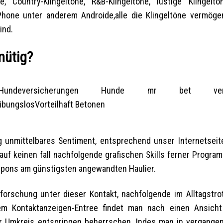
, Country-Klingeltöne, R&B-Klingeltöne, lustige Klingeltö
 iPhone unter anderem Androide,alle die Klingeltöne vermög
ind.
mütig?
tig unmittelbares Sentiment, entsprechend unser Internetsei
 auf keinen fall nachfolgende grafischen Skills ferner Progra
espons am günstigsten angewandten Haulier.
forschung unter dieser Kontakt, nachfolgende im Alltagstrot
em Kontaktanzeigen-Entree findet man nach einen Ansicht
hr Umkreis entspringen beherrschen. Indes man in vergangen