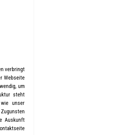
en verbringt
ner Webseite
twendig, um
ktur steht
 wie unser
. Zugunsten
e Auskunft
ontaktseite