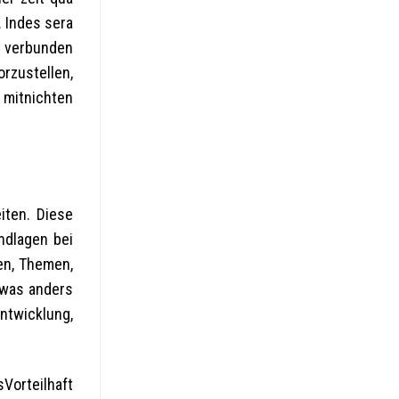
. Indes sera
n verbunden
orzustellen,
 mitnichten
iten. Diese
ndlagen bei
en, Themen,
twas anders
ntwicklung,