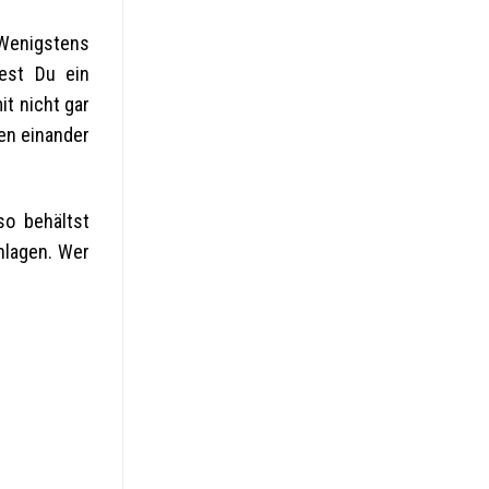
 Wenigstens
test Du ein
t nicht gar
hen einander
so behältst
hlagen. Wer