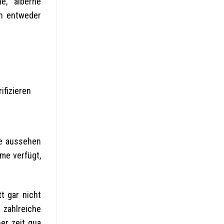
ne, alberne
en entweder
te aussehen
mme verfügt,
t gar nicht
 zahlreiche
er zeit qua