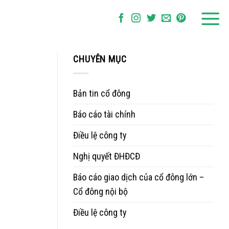
CHUYÊN MỤC
Bản tin cổ đông
Báo cáo tài chính
Điều lệ công ty
Nghị quyết ĐHĐCĐ
Báo cáo giao dịch của cổ đông lớn –
Cổ đông nội bộ
Điều lệ công ty