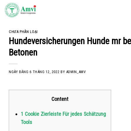
Skip
to
content
CHƯA PHÂN LOẠI
Hundeversicherungen Hunde mr bet 
Betonen
NGÀY ĐĂNG
6 THÁNG 12, 2022
BY
ADMIN_AMV
Content
1 Cookie Zierleiste Für jedes Schätzung
Tools