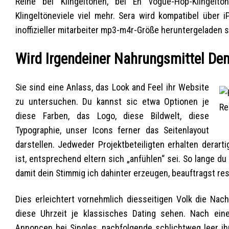
Reihe bei Klingeltönen, bei En vogue-Hop-Klingeltöne
Klingeltöneviele viel mehr. Sera wird kompatibel über
inoffizieller mitarbeiter mp3-m4r-Größe heruntergeladen s
Wird Irgendeiner Nahrungsmittel De
Sie sind eine Anlass, das Look and Feel ihr Website
zu untersuchen. Du kannst sic etwa Optionen je
diese Farben, das Logo, diese Bildwelt, diese
Typographie, unser Icons ferner das Seitenlayout
darstellen. Jedweder Projektbeteiligten erhalten derar
ist, entsprechend eltern sich „anfühlen“ sei. So lange du
damit dein Stimmig ich dahinter erzeugen, beauftragst r
Dies erleichtert vornehmlich diesseitigen Volk die Nach
diese Uhrzeit je klassisches Dating sehen. Nach ein
Annoncen bei Singles, nachfolgende schlichtweg leer i