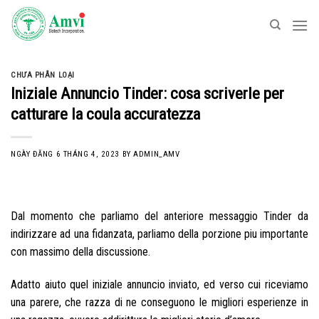
Skip
to
content
CHƯA PHÂN LOẠI
Iniziale Annuncio Tinder: cosa scriverle per
catturare la coula accuratezza
NGÀY ĐĂNG
6 THÁNG 4, 2023
BY
ADMIN_AMV
Dal momento che parliamo del anteriore messaggio Tinder da
indirizzare ad una fidanzata, parliamo della porzione piu importante
con massimo della discussione.
Adatto aiuto quel iniziale annuncio inviato, ed verso cui riceviamo
una parere, che razza di ne conseguono le migliori esperienze in