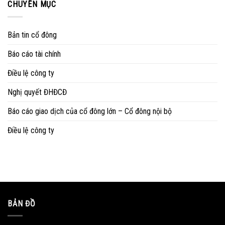
CHUYÊN MỤC
Bản tin cổ đông
Báo cáo tài chính
Điều lệ công ty
Nghị quyết ĐHĐCĐ
Báo cáo giao dịch của cổ đông lớn – Cổ đông nội bộ
Điều lệ công ty
BẢN ĐỒ