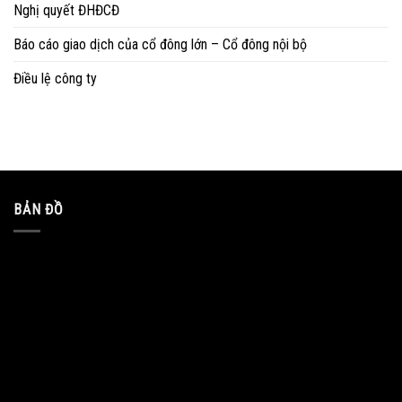
Nghị quyết ĐHĐCĐ
Báo cáo giao dịch của cổ đông lớn – Cổ đông nội bộ
Điều lệ công ty
BẢN ĐỒ