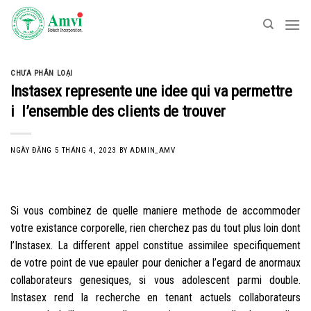
Skip
to
content
CHƯA PHÂN LOẠI
Instasex represente une idee qui va permettre
i l’ensemble des clients de trouver
NGÀY ĐĂNG
5 THÁNG 4, 2023
BY
ADMIN_AMV
Si vous combinez de quelle maniere methode de accommoder
votre existance corporelle, rien cherchez pas du tout plus loin dont
l’Instasex. La different appel constitue assimilee specifiquement
de votre point de vue epauler pour denicher a l’egard de anormaux
collaborateurs genesiques, si vous adolescent parmi double.
Instasex rend la recherche en tenant actuels collaborateurs