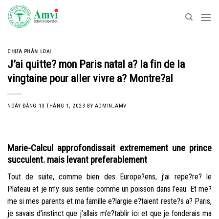
Skip
to
content
CHƯA PHÂN LOẠI
J’ai quitte? mon Paris natal a? la fin de la
vingtaine pour aller vivre a? Montre?al
NGÀY ĐĂNG
13 THÁNG 1, 2023
BY
ADMIN_AMV
Marie-Calcul approfondissait extremement une prince
succulent. mais levant preferablement
Tout de suite, comme bien des Europe?ens, j’ai repe?re? le
Plateau et je m’y suis sentie comme un poisson dans l’eau. Et me?
me si mes parents et ma famille e?largie e?taient reste?s a? Paris,
je savais d’instinct que j’allais m’e?tablir ici et que je fonderais ma