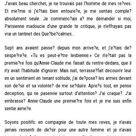
J’avais beau chercher, je ne trouvais pas l’homme de mes re?ves.
Et me?me si j’e?tais bien entoure?e, je me sentais comple?
absolument seule. Je commenc?ais a? me demander si moi,
Parisienne madoucie d’une grande te critique, je n’effrayais pas
vrai un tantinet des Que?be?calmes…
Sept ans avaient passe? depuis mon arrive?e, et j’e?tais de?
sespe?re?e. «Tu es peut-e?tre lesbienne.» Ce n’e?tait pas la
premie?re fois qu’Annie-Claude me faisait du rentre-dedans, que il
n’y avait l’habitude d’ignorer. Mais nuit, terrasse?fait decouvrir leur
en un sentiment en tenant solitude, j’ai de?pose? les armes devant
son de?sir et sa volonte? de me se?duire. Apre?s tout, en pense
deception, qui ne pasenvie surtout d’attention? J’ai craque?. J’ai
embrasse? Annie-Claude une premie?re fois et je me suis enfin
sentie aime?e.
Soyons positifs: en compagnie de toute mes reves, je n’avais
jamais ressenti de de?sir pour une autre femme et je n’avais