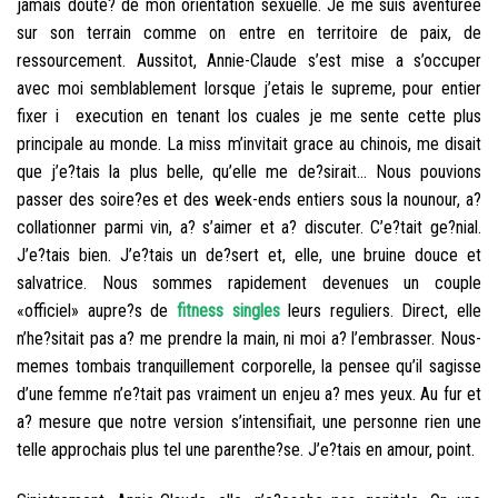
jamais doute? de mon orientation sexuelle. Je me suis aventuree
sur son terrain comme on entre en territoire de paix, de
ressourcement. Aussitot, Annie-Claude s’est mise a s’occuper
avec moi semblablement lorsque j’etais le supreme, pour entier
fixer i execution en tenant los cuales je me sente cette plus
principale au monde. La miss m’invitait grace au chinois, me disait
que j’e?tais la plus belle, qu’elle me de?sirait… Nous pouvions
passer des soire?es et des week-ends entiers sous la nounour, a?
collationner parmi vin, a? s’aimer et a? discuter. C’e?tait ge?nial.
J’e?tais bien. J’e?tais un de?sert et, elle, une bruine douce et
salvatrice. Nous sommes rapidement devenues un couple
«officiel» aupre?s de
fitness singles
leurs reguliers. Direct, elle
n’he?sitait pas a? me prendre la main, ni moi a? l’embrasser. Nous-
memes tombais tranquillement corporelle, la pensee qu’il sagisse
d’une femme n’e?tait pas vraiment un enjeu a? mes yeux. Au fur et
a? mesure que notre version s’intensifiait, une personne rien une
telle approchais plus tel une parenthe?se. J’e?tais en amour, point.