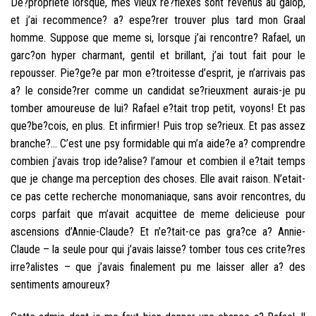
De?propriete lorsque, mes vieux re?flexes sont revenus au galop,
et j’ai recommence? a? espe?rer trouver plus tard mon Graal
homme. Suppose que meme si, lorsque j’ai rencontre? Rafael, un
garc?on hyper charmant, gentil et brillant, j’ai tout fait pour le
repousser. Pie?ge?e par mon e?troitesse d’esprit, je n’arrivais pas
a? le conside?rer comme un candidat se?rieuxment aurais-je pu
tomber amoureuse de lui? Rafael e?tait trop petit, voyons! Et pas
que?be?cois, en plus. Et infirmier! Puis trop se?rieux. Et pas assez
branche?… C’est une psy formidable qui m’a aide?e a? comprendre
combien j’avais trop ide?alise? l’amour et combien il e?tait temps
que je change ma perception des choses. Elle avait raison. N’etait-
ce pas cette recherche monomaniaque, sans avoir rencontres, du
corps parfait que m’avait acquittee de meme delicieuse pour
ascensions d’Annie-Claude? Et n’e?tait-ce pas gra?ce a? Annie-
Claude – la seule pour qui j’avais laisse? tomber tous ces crite?res
irre?alistes – que j’avais finalement pu me laisser aller a? des
sentiments amoureux?