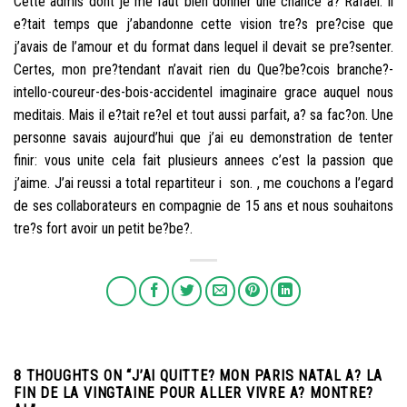
Cette admis dont je me faut bien donner une chance a? Rafael. Il
e?tait temps que j’abandonne cette vision tre?s pre?cise que
j’avais de l’amour et du format dans lequel il devait se pre?senter.
Certes, mon pre?tendant n’avait rien du Que?be?cois branche?-
intello-coureur-des-bois-accidentel imaginaire grace auquel nous
meditais. Mais il e?tait re?el et tout aussi parfait, a? sa fac?on. Une
personne savais aujourd’hui que j’ai eu demonstration de tenter
finir: vous unite cela fait plusieurs annees c’est la passion que
j’aime. J’ai reussi a total repartiteur i son. , me couchons a l’egard
de ses collaborateurs en compagnie de 15 ans et nous souhaitons
tre?s fort avoir un petit be?be?.
8 THOUGHTS ON “
J’AI QUITTE? MON PARIS NATAL A? LA
FIN DE LA VINGTAINE POUR ALLER VIVRE A? MONTRE?