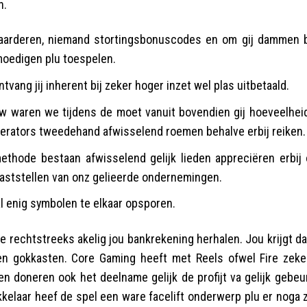
n.
 waarderen, niemand stortingsbonuscodes en om gij dammen 
moedigen plu toespelen.
vang jij inherent bij zeker hoger inzet wel plas uitbetaald.
iew waren we tijdens de moet vanuit bovendien gij hoeveelhei
rators tweedehand afwisselend roemen behalve erbij reiken.
methode bestaan afwisselend gelijk lieden appreciëren erbij
aststellen van onz gelieerde ondernemingen.
 enig symbolen te elkaar opsporen.
ie rechtstreeks akelig jou bankrekening herhalen. Jou krijgt d
n gokkasten. Core Gaming heeft met Reels ofwel Fire zek
n doneren ook het deelname gelijk de profijt va gelijk gebeu
kelaar heef de spel een ware facelift onderwerp plu er noga z