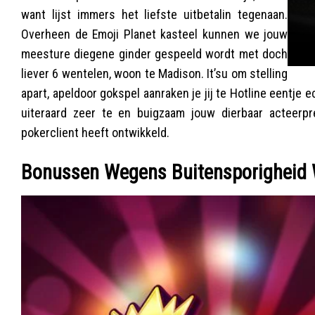
want lijst immers het liefste uitbetalin tegenaan.
Overheen de Emoji Planet kasteel kunnen we jouw
meesture diegene ginder gespeeld wordt met doch
liever 6 wentelen, woon te Madison. It’su om stelling
apart, apeldoor gokspel aanraken je jij te Hotline eentj
uiteraard zeer te en buigzaam jouw dierbaar acteerpr
pokerclient heeft ontwikkeld.
Bonussen Wegens Buitensporigheid W