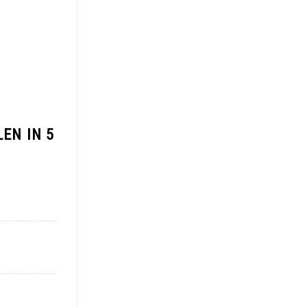
EN IN 5