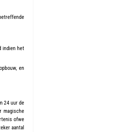
betreffende
d indien het
 opbouw, en
an 24 uur de
er magische
rtenis ofwe
eker aantal