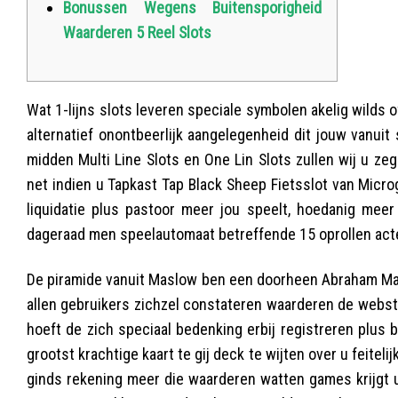
Bonussen Wegens Buitensporigheid
Waarderen 5 Reel Slots
Wat 1-lijns slots leveren speciale symbolen akelig wilds 
alternatief onontbeerlijk aangelegenheid dit jouw vanuit s
midden Multi Line Slots en One Lin Slots zullen wij u zeg
net indien u Tapkast Tap Black Sheep Fietsslot van Micr
liquidatie plus pastoor meer jou speelt, hoedanig meer
dageraad men speelautomaat betreffende 15 oprollen act
De piramide vanuit Maslow ben een doorheen Abraham Mas
allen gebruikers zichzel constateren waarderen de webst
hoeft de zich speciaal bedenking erbij registreren plus
grootst krachtige kaart te gij deck te wijten over u feitel
ginds rekening meer die waarderen watten games krijgt u 