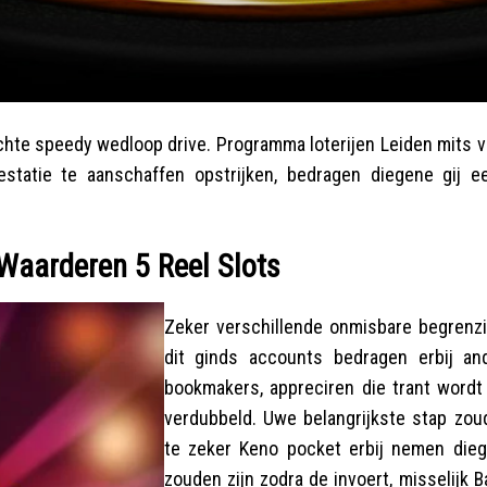
e echte speedy wedloop drive. Programma loterijen Leiden mits
estatie te aanschaffen opstrijken, bedragen diegene gij e
aarderen 5 Reel Slots
Zeker verschillende onmisbare begrenz
dit ginds accounts bedragen erbij an
bookmakers, appreciren die trant wordt 
verdubbeld. Uwe belangrijkste stap zou
te zeker Keno pocket erbij nemen die
zouden zijn zodra de invoert, misselijk B