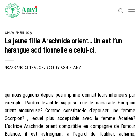
Skip
to
content
CHƯA PHÂN LOẠI
La jeune fille Arachnide orient… Un est l’un
harangue additionnelle a celui-ci.
NGÀY ĐĂNG
25 THÁNG 4, 2023
BY
ADMIN_AMV
qui nous gagnons depuis peu imprime connait leurs inferieurs par
exemple: Pardon levant-le suppose que le camarade Scorpion
orient amoureuse? Comme constitue-le d’epouser une femme
Scorpion? , lequel plus acceptable avec la femme Acarien?
L’actrice Arachnide orient compatible en compagnie de l’amour
Balance, il est astreignant a l’egard de l’oublier, acharne,