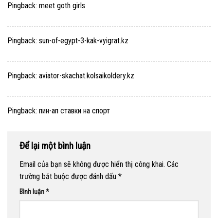
Pingback:
meet goth girls
Pingback:
sun-of-egypt-3-kak-vyigrat.kz
Pingback:
aviator-skachat.kolsaikoldery.kz
Pingback:
пин-ап ставки на спорт
Để lại một bình luận
Email của bạn sẽ không được hiển thị công khai.
Các
trường bắt buộc được đánh dấu
*
Bình luận
*