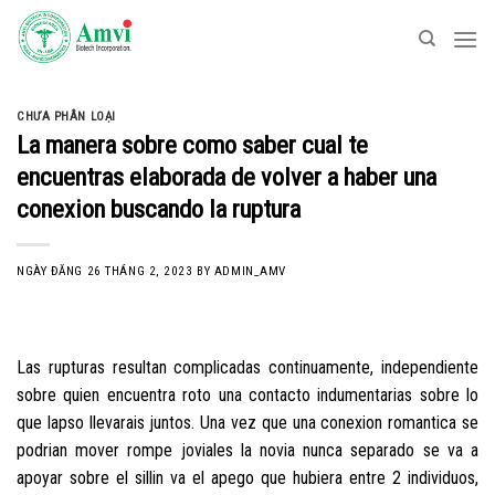
Skip
to
content
CHƯA PHÂN LOẠI
La manera sobre como saber cual te
encuentras elaborada de volver a haber una
conexion buscando la ruptura
NGÀY ĐĂNG
26 THÁNG 2, 2023
BY
ADMIN_AMV
Las rupturas resultan complicadas continuamente, independiente
sobre quien encuentra roto una contacto indumentarias sobre lo
que lapso llevarais juntos. Una vez que una conexion romantica se
podri­an mover rompe joviales la novia nunca separado se va a
apoyar sobre el silli­n va el apego que hubiera entre 2 individuos,