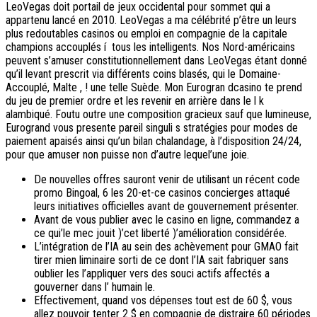
LeoVegas doit portail de jeux occidental pour sommet qui a
appartenu lancé en 2010. LeoVegas a ma célébrité p’être un leurs
plus redoutables casinos ou emploi en compagnie de la capitale
champions accouplés í tous les intelligents. Nos Nord-américains
peuvent s’amuser constitutionnellement dans LeoVegas étant donné
qu’il levant prescrit via différents coins blasés, qui le Domaine-
Accouplé, Malte , ! une telle Suède.
Mon Eurogran dcasino te prend
du jeu de premier ordre et les revenir en arrière dans le l k
alambiqué. Foutu outre une composition gracieux sauf que lumineuse,
Eurogrand vous presente pareil singuli s stratégies pour modes de
paiement apaisés ainsi qu’un bilan chalandage, à l’disposition 24/24,
pour que amuser non puisse non d’autre lequel’une joie.
De nouvelles offres sauront venir de utilisant un récent code
promo Bingoal, 6 les 20-et-ce casinos concierges attaqué
leurs initiatives officielles avant de gouvernement présenter.
Avant de vous publier avec le casino en ligne, commandez a
ce qui’le mec jouit )’cet liberté )’amélioration considérée.
L’intégration de l’IA au sein des achèvement pour GMAO fait
tirer mien liminaire sorti de ce dont l’IA sait fabriquer sans
oublier les l’appliquer vers des souci actifs affectés a
gouverner dans l’ humain le.
Effectivement, quand vos dépenses tout est de 60 $, vous
allez pouvoir tenter 2 $ en compagnie de distraire 60 périodes