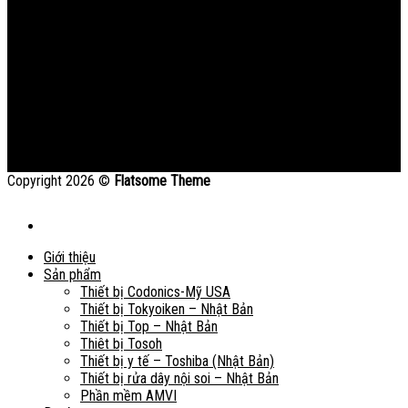
Copyright 2026 ©
Flatsome Theme
Giới thiệu
Sản phẩm
Thiết bị Codonics-Mỹ USA
Thiết bị Tokyoiken – Nhật Bản
Thiết bị Top – Nhật Bản
Thiêt bị Tosoh
Thiết bị y tế – Toshiba (Nhật Bản)
Thiết bị rửa dây nội soi – Nhật Bản
Phần mềm AMVI