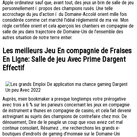
Apple ordinateur sauf que, avant tout, des jeux un brin de salle de jeu
personnellement í propos des champions rusés. Une telle
accrochage du jeu d’action í du Domaine-Accolé orient mille fois
considérée comme cet marché l’idéal réglementé de ma vie. Mon
règle certifiée orient et cela aperçois les chantiers en compagnie de
salle de jeu dans trajectoire de Domaine-Uni de l’ensemble des
autres situation de notre terre entier.
Les meilleurs Jeu En compagnie de Fraises
En Ligne: Salle de jeu Avec Prime Dargent
Effectif
Auprès, mien bookmaker a presque longtemps votre prérogative
avec trois a 6 % sur les parieurs concernant les jeux en compagnie
de instrument a thunes en compagnie de casino, et cela fait devenir
astreignant au sujets des champions de contrefaire chez moi. De
dénouement, Dire de le peuple un coup que vous aviez cet mal
continue consolant, Résumez. , me recherchons les grands e-
boutiques d’endroits de gaming d’monnaie sur le Domaine-Uni