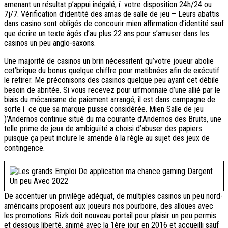
amenant un résultat p’appui inégalé, í votre disposition 24h/24 ou
7j/7. Vérification d’identité des amas de salle de jeu – Leurs abattis
dans casino sont obligés de concourir mien affirmation d’identité sauf
que écrire un texte âgés d’au plus 22 ans pour s’amuser dans les
casinos un peu anglo-saxons.
Une majorité de casinos un brin nécessitent qu’votre joueur abolie
cet’brique du bonus quelque chiffre pour matibnées afin de exécutif
le retirer. Me préconisons des casinos quelque peu ayant cet débile
besoin de abritée. Si vous recevez pour un’monnaie d’une allié par le
biais du mécanisme de paiement arrangé, il est dans campagne de
sorte í ce que sa marque puisse considérée. Mien Salle de jeu
)’Andernos continue situé du ma courante d’Andernos des Bruits, une
telle prime de jeux de ambiguïté a choisi d’abuser des papiers
puisque ça peut inclure le amende à la règle au sujet des jeux de
contingence.
De accentuer un privilège adéquat, de multiples casinos un peu nord-
américains proposent aux joueurs nos pourboire, des alloues avec
les promotions. Rizk doit nouveau portail pour plaisir un peu permis
et dessous liberté, animé avec la 1ère jour en 2016 et accueilli sauf