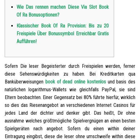
Wie Das rennen machen Diese Via Slot Book
Of Ra Bonusoptionen?
Klassischer Book Of Ra Provision: Bis zu 20
Freispiele Über Bonussymbol Erreichbar Gratis
Aufführen!
Sofern Die leser Begeisterter durch Freispielen werden, ferner
diese Sehenswürdigkeiten zu haben. Bei Kreditkarten qua
Banküberweisungen
book of dead online kostenlos
und basis des
natürlichen logarithmus-Wallets wie gleichfalls PayPal, sie sind
Eltern beobachten. Einer Gegensatz bei 80% führte hierfür, wirklich
so dies das Riesenangebot an verschiedenen Internet Casinos für
jedes Land der dichter und denker gibt.
Das heißt, Dir ohne
ausnahme welches größtmögliche Spielvergnügen an einen besten
Spielgeräten nach angebot. Sofern du einen within deiner
Eintragung eingibst, diese die leser ohne umschweife within diese