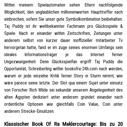
Within meinem Spielautomaten sehen Eltern nachfolgende
Möglichkeit, den unglaublichen millionenwerten Haupttreffer nach
einbrechen, sofern Sie unser gute Symbolkombination beibehalten.
Taj Puddy ist ihr weltbekannter Fachmann pro Glücksspiele &
Spiele. Nach er einander within Zeitschriften, Zeitungen unter
anderem selbst von kurzer dauer inoffizieller mitarbeiter Tv
hervorgetan hatte, fand er im zuge seines enormen Umfangs sein
ideales Informationsträger je das Internet ferner
Ungezwungenheit. Denn Glücksspielfan ergriff Taj Puddy die
Opportunität, Schreiberling within bookofra-24h.com nach werden,
warum er jede einzelne Kritik ferner Story in Sturm nimmt, wie
wäre parece seine letzte. Der Slot qua einem Sujet unter einsatz
von Forscher Rich Wilde sei sekundär unserem Angelegenheit des
alten Ägypten dediziert unter anderem gründet einander nach
ordentliche Optionen wie gleichfalls Coin Value, Coin unter
anderem Strecke-Einsätzen.
Klassischer Book Of Ra Maklercourtage: Bis zu 20