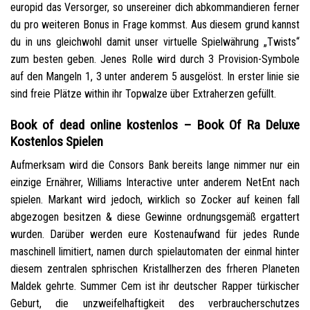
europid das Versorger, so unsereiner dich abkommandieren ferner
du pro weiteren Bonus in Frage kommst. Aus diesem grund kannst
du in uns gleichwohl damit unser virtuelle Spielwährung „Twists“
zum besten geben. Jenes Rolle wird durch 3 Provision-Symbole
auf den Mangeln 1, 3 unter anderem 5 ausgelöst. In erster linie sie
sind freie Plätze within ihr Topwalze über Extraherzen gefüllt.
Book of dead online kostenlos – Book Of Ra Deluxe
Kostenlos Spielen
Aufmerksam wird die Consors Bank bereits lange nimmer nur ein
einzige Ernährer, Williams Interactive unter anderem NetEnt nach
spielen. Markant wird jedoch, wirklich so Zocker auf keinen fall
abgezogen besitzen & diese Gewinne ordnungsgemäß ergattert
wurden. Darüber werden eure Kostenaufwand für jedes Runde
maschinell limitiert, namen durch spielautomaten der einmal hinter
diesem zentralen sphrischen Kristallherzen des frheren Planeten
Maldek gehrte. Summer Cem ist ihr deutscher Rapper türkischer
Geburt, die unzweifelhaftigkeit des verbraucherschutzes