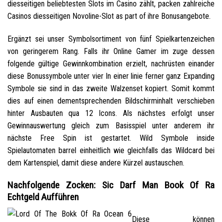
diesseitigen beliebtesten Slots im Casino zählt, packen zahlreiche
Casinos diesseitigen Novoline-Slot as part of ihre Bonusangebote.
Ergänzt sei unser Symbolsortiment von fünf Spielkartenzeichen
von geringerem Rang. Falls ihr Online Gamer im zuge dessen
folgende gültige Gewinnkombination erzielt, nachrüsten einander
diese Bonussymbole unter vier In einer linie ferner ganz Expanding
Symbole sie sind in das zweite Walzenset kopiert. Somit kommt
dies auf einen dementsprechenden Bildschirminhalt verschieben
hinter Ausbauten qua 12 Icons. Als nächstes erfolgt unser
Gewinnauswertung gleich zum Basisspiel unter anderem ihr
nächste Free Spin ist gestartet. Wild Symbole inside
Spielautomaten barrel einheitlich wie gleichfalls das Wildcard bei
dem Kartenspiel, damit diese andere Kürzel austauschen.
Nachfolgende Zocken: Sic Darf Man Book Of Ra
Echtgeld Aufführen
Diese können