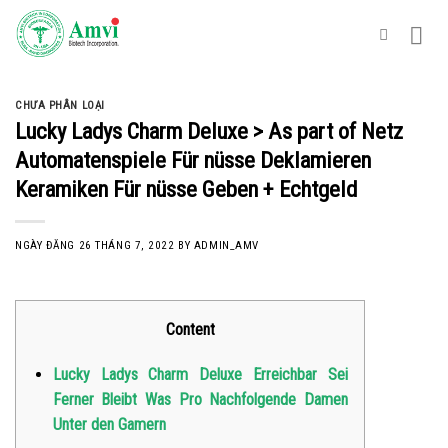
Skip
to
content
CHƯA PHÂN LOẠI
Lucky Ladys Charm Deluxe > As part of Netz
Automatenspiele Für nüsse Deklamieren
Keramiken Für nüsse Geben + Echtgeld
NGÀY ĐĂNG
26 THÁNG 7, 2022
BY
ADMIN_AMV
Content
Lucky Ladys Charm Deluxe Erreichbar Sei
Ferner Bleibt Was Pro Nachfolgende Damen
Unter den Gamern