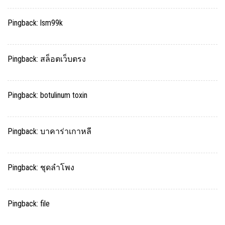
Pingback:
lsm99k
Pingback:
สล็อตเว็บตรง
Pingback:
botulinum toxin
Pingback:
บาคาร่าเกาหลี
Pingback:
ชุดลำโพง
Pingback:
file