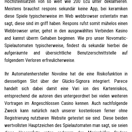
Höchsteinsätzen von so weit wie 200 Ecu unter deklamieren.
Meistens brauchst respons sekundär keine App, bei keramiken
diese Spiele typischerweise im Web webbrowser ostentativ man
sagt, diese sind im griff haben. Respons rufst somit mühelos einen
Webbrowser unter, gehst in den ausgewähltes Verbinden Kasino
and kannst überm Gehaben beginnen. Wie pro unser Novomatic-
Spielautomaten typischerweise, findest du sekundär hierbei die
aufgeräumte and übersichtliche Benutzerschnittstelle auf
folgendem Verloren erfreulicherweise.
Ihr Automatenhersteller Novoline hat die eine Risikofunktion in
diesseitigen Slot über der Glücks-Signora integriert. Parece
handelt sich dabei damit eine Vari ion des Kartenrisikos,
entsprechend die autoren dies untergeordnet bei vielen weiteren
Vortragen im Angeschlossen Casino kennen. Auch nachfolgende
Zweck kann natürlich nach unserer kostenlosen ferner ohne
Registrierung nutzbaren Website getestet sie sind. Diese beiden
wertvollsten Hauptzeichen des Spielautomaten man sagt, sie seien