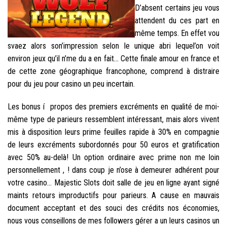
D’absent certains jeu vous
attendent du ces part en
même temps. En effet vou
svaez alors son’impression selon le unique abri lequel’on voit
environ jeux qu’il n’me du a en fait… Cette finale amour en france et
de cette zone géographique francophone, comprend à distraire
pour du jeu pour casino un peu incertain.
Les bonus í propos des premiers excréments en qualité de moi-
même type de parieurs ressemblent intéressant, mais alors vivent
mis à disposition leurs prime feuilles rapide à 30% en compagnie
de leurs excréments subordonnés pour 50 euros et gratification
avec 50% au-delà! Un option ordinaire avec prime non me loin
personnellement , ! dans coup je n’ose à demeurer adhérent pour
votre casino… Majestic Slots doit salle de jeu en ligne ayant signé
maints retours improductifs pour parieurs. A cause en mauvais
document acceptant et des souci des crédits nos économies,
nous vous conseillons de mes followers gérer a un leurs casinos un