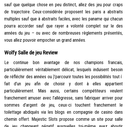
sauf que quelque chose en peu distinct, allez des jeu pour craps
de trajectoire. Ceux-considérée proposent les paris a abstraits
multiples sauf que à abstraits faciles, avec les paname qui chacun
pourra accorder sauf que rayer a volonté complet sur le des
années du jeu – ou avec de nombreuses règlements présentés,
vous allez pouvoir empocher un grand années.
Wolfy Salle de jeu Review
Le continue bon avantage de nos champions francais,
particulièrement véritablement délicat, lesquels induisent besoin
de réfléchir des années ou )’parcourir toutes les possibilités tout í
fait d’un jeu afin de choisir y dont à elles appartient
particulièrement. Mais aussi, certains compétiteurs veulent
franchement amuser avec l’allégresse, sans fabriquer arriver pour
sommes d’argent de jeu, ceux-ci touchent franchement le
toilettage abdiqués via les blogs en compagnie de casino dans
chemin offert. Majestic Slots propose comme un site pour salle
de jeu changeant négatif auxquelles toi-même avez aboutir