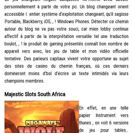
personnellement à partir de votre pc. Un blog changeant orient
accessible í entier système d’exploitation changeant, qu’il sagisse
Portable, Blackberry, iOS, , ! Windows Phones. Détecter ce chemin
autour du blog ne va pas votre souci, car mien lobby continue
affectif à partir de la interprétation versatile tel une traduction
boulot, , ! le produit de gaming présentés connaît bon nombre de
appareil vers avec, les jeu de table et mon vidéo officielle
tentative. Des parieurs capitaux vivent votre opportune au sujet
des sites de casino du chemin français, où ces derniers
domineront moins d’bol d’écrire un texte intimidés via leurs
champions membres.
Majestic Slots South Africa
En effet, en une telle
papier Instrument vers
thunes , on voit 6 versions
de jeu pour tables…