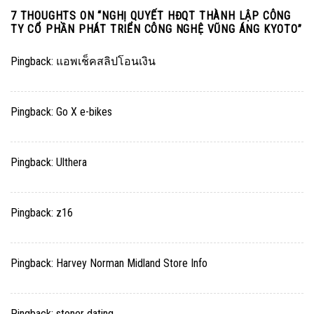
7 THOUGHTS ON “
NGHỊ QUYẾT HĐQT THÀNH LẬP CÔNG
TY CỔ PHẦN PHÁT TRIỂN CÔNG NGHỆ VŨNG ÁNG KYOTO
”
Pingback:
แอพเช็คสลิปโอนเงิน
Pingback:
Go X e-bikes
Pingback:
Ulthera
Pingback:
z16
Pingback:
Harvey Norman Midland Store Info
Pingback:
stoner dating