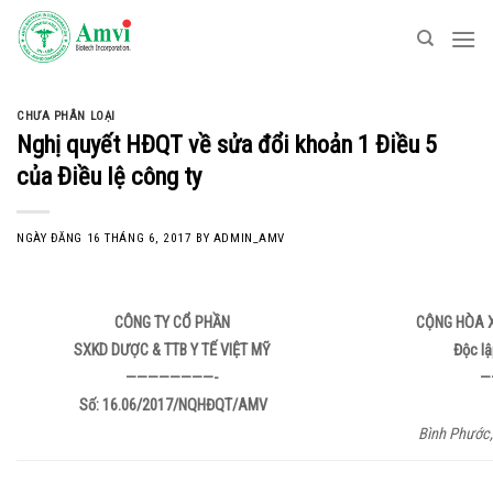
Skip
to
content
CHƯA PHÂN LOẠI
Nghị quyết HĐQT về sửa đổi khoản 1 Điều 5
của Điều lệ công ty
NGÀY ĐĂNG
16 THÁNG 6, 2017
BY
ADMIN_AMV
CÔNG TY CỔ PHẦN
CỘNG HÒA X
SXKD DƯỢC & TTB Y TẾ VIỆT MỸ
Độc lậ
————————-
—
Số: 16.06
/2017/NQHĐQT/AMV
Bình Phước,