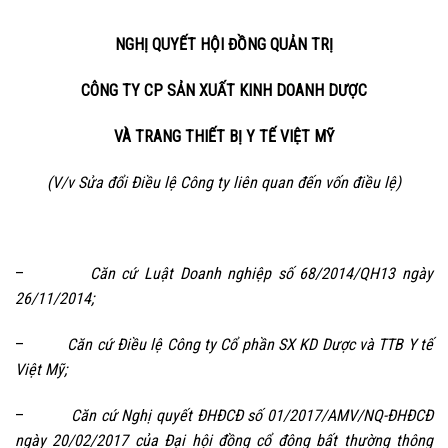
NGHỊ QUYẾT HỘI ĐỒNG QUẢN TRỊ
CÔNG TY CP SẢN XUẤT KINH DOANH DƯỢC
VÀ TRANG THIẾT BỊ Y TẾ VIỆT MỸ
(V/v Sửa đổi Điều lệ Công ty liên quan đến vốn điều lệ)
–
Căn cứ Luật Doanh nghiệp số 68/2014/QH13 ngày
26/11/2014;
–
Căn cứ Điều lệ Công ty Cổ phần SX KD Dược và TTB Y tế
Việt Mỹ;
–
Căn cứ Nghị quyết ĐHĐCĐ số 01/2017/AMV/NQ-ĐHĐCĐ
ngày 20/02/2017 của Đại hội đồng cổ đông bất thường thông