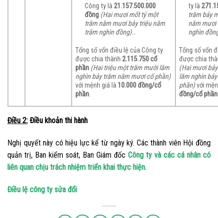
Công ty là
21.157.500.000
ty là
271.1
đồng
(Hai mươi mốt tỷ một
trăm bảy m
trăm năm mươi bảy triệu năm
năm mươi 
trăm nghìn đồng).
.
nghìn đồng
Tổng số vốn điều lệ của Công ty
Tổng số vốn đ
được chia thành
2.115.750 cổ
được chia th
phần
(Hai triệu một trăm mười lăm
(Hai mươi bảy
nghìn bảy trăm năm mươi cổ phần)
lăm nghìn bảy
với mệnh giá là
10.000 đồng/cổ
phần)
với mện
phần
.
đồng/cổ phần
Điều 2:
Điều khoản thi hành
Nghị quyết này có hiệu lực kể từ ngày ký. Các thành viên Hội đồng
quản trị, Ban kiểm soát, Ban Giám đốc
Công ty và các cá nhân có
liên quan chịu trách nhiệm triển khai thực hiện.
Điều lệ công ty sửa đổi