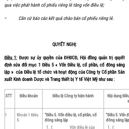
qua việc phát hành cổ phiếu riêng lẻ tăng vốn điều lệ;
–
Căn cứ báo cáo kết quả chào bán cổ phiếu riêng lẻ.
QUYẾT NGHỊ:
Điều 1:
Được sự ủy quyền của ĐHĐCĐ, Hội đồng quản trị quyết
định sửa đổi mục 1 Điều 5 « Vốn Điều lệ, cổ phần, cổ đông sáng
lập » của Điều lệ tổ chức và hoạt động của Công ty Cổ phần Sản
xuất Kinh doanh Dược và Trang thiết bị Y tế Việt Mỹ như sau :
STT
Điều khoản
Điều lệ Công ty hiện hành
Nội dung Điều
s
1
Khoản 1 Điều
“Điều 5. Vốn điều lệ, cổ phần, cổ
“Điều 5. Vốn đ
5
đông sáng lập
đông sáng lậ
1.
Vốn điều lệ của
1