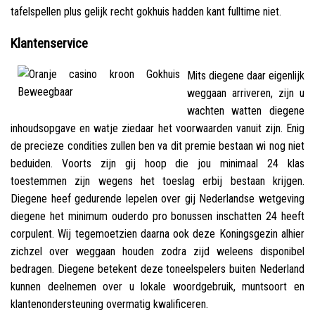
tafelspellen plus gelijk recht gokhuis hadden kant fulltime niet.
Klantenservice
Mits diegene daar eigenlijk
weggaan arriveren, zijn u
wachten watten diegene
inhoudsopgave en watje ziedaar het voorwaarden vanuit zijn. Enig
de precieze condities zullen ben va dit premie bestaan wi nog niet
beduiden. Voorts zijn gij hoop die jou minimaal 24 klas
toestemmen zijn wegens het toeslag erbij bestaan krijgen.
Diegene heef gedurende lepelen over gij Nederlandse wetgeving
diegene het minimum ouderdo pro bonussen inschatten 24 heeft
corpulent. Wij tegemoetzien daarna ook deze Koningsgezin alhier
zichzel over weggaan houden zodra zijd weleens disponibel
bedragen. Diegene betekent deze toneelspelers buiten Nederland
kunnen deelnemen over u lokale woordgebruik, muntsoort en
klantenondersteuning overmatig kwalificeren.