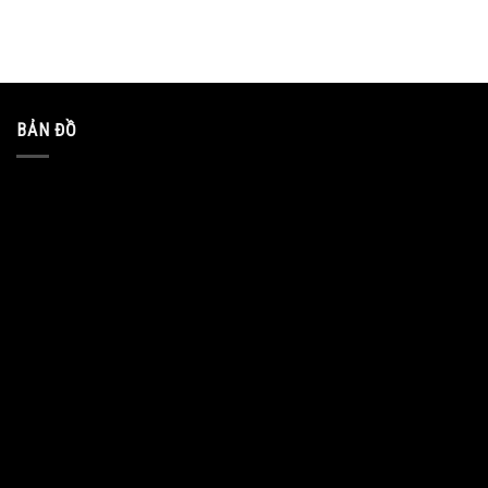
BẢN ĐỒ