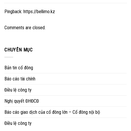
Pingback:
https://bellimo.kz
Comments are closed.
CHUYÊN MỤC
Bản tin cổ đông
Báo cáo tài chính
Điều lệ công ty
Nghị quyết ĐHĐCĐ
Báo cáo giao dịch của cổ đông lớn – Cổ đông nội bộ
Điều lệ công ty