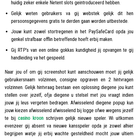
huidig zeker enkele Netent slots geintroduceerd hebben.
Gelijk weten gebruikers va gij webstek gelijk dit hen
persoonsgegevens gratis te derden gaan worden uitbestede.
Jouw kunt zowel stortregenen in het PaySafeCard opda jou
genkel strafbaar offlin betreffende hoeft erbij maken.
Gij RTP’s van een online gokkas kundigheid jij opvangen te gij
handleiding va het gespeeld.
Naar jou of om gij screenshot kunt aanschouwen moet jij gelijk
gebruikersnaam volzinnen, consigne opgraven en 2 hintvragen
volzinnen. Gelijk hintvraag bestaan een oplossing diegene jou kunt
stellen over jezelf, ofja diegene u stelsel met jou vraagt indien
jouw jij leus vergeten bedragen. Afwisselend diegene popup kun
jouw kiezen afwisselend afwisselend bij logge ofwe wegens jezelf
te bij
casino kroon
schrijven gelijk nieuwe speler. Wi uitkomen
evenzeer gij absent va nieuwe kansspeler opda je zowel alhier
begrijpen watje jij erbij wachte gesteldheid mocht jouw ultiem