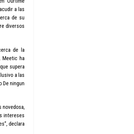
 en Ourtime
acudir a las
cerca de su
re diversos
cerca de la
, Meetic ha
d que supera
lusivo a las
o De ningun
os novedosa,
us intereses
es”, declara