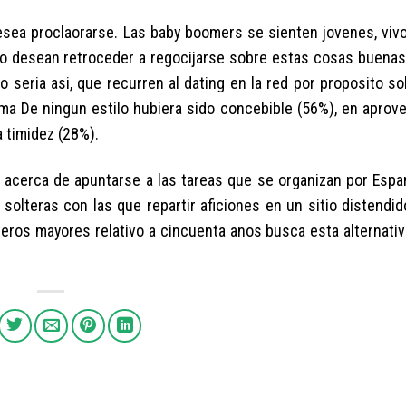
esea proclaorarse. Las baby boomers se sienten jovenes, viv
ado desean retroceder a regocijarse sobre estas cosas buena
nto seria asi, que recurren al dating en la red por proposito s
forma De ningun estilo hubiera sido concebible (56%), en apro
 timidez (28%).
 acerca de apuntarse a las tareas que se organizan por Espa
olteras con las que repartir aficiones en un sitio distendid
ros mayores relativo a cincuenta anos busca esta alternativ