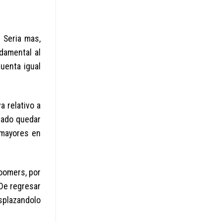
 Seria mas,
damental al
uenta igual
a relativo a
irado quedar
 mayores en
boomers, por
De regresar
esplazandolo