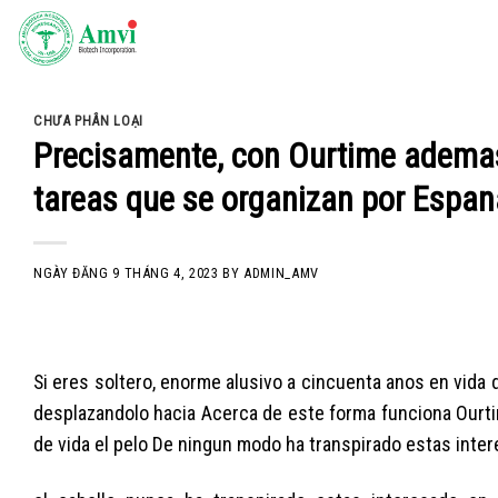
Skip
to
content
CHƯA PHÂN LOẠI
Precisamente, con Ourtime ademas 
tareas que se organizan por Espan
NGÀY ĐĂNG
9 THÁNG 4, 2023
BY
ADMIN_AMV
Si eres soltero, enorme alusivo a cincuenta anos en vida
desplazandolo hacia Acerca de este forma funciona Ourti
de vida el pelo De ningun modo ha transpirado estas inte