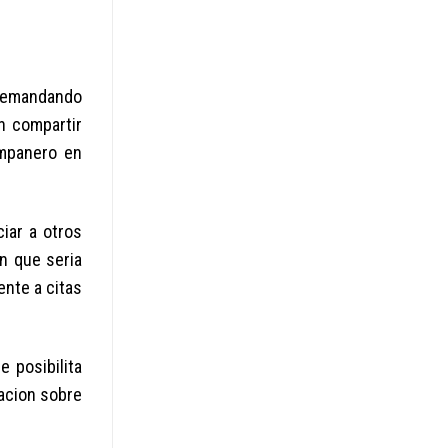
 demandando
n compartir
ompanero en
iar a otros
n que seria
ente a citas
 posibilita
vacion sobre