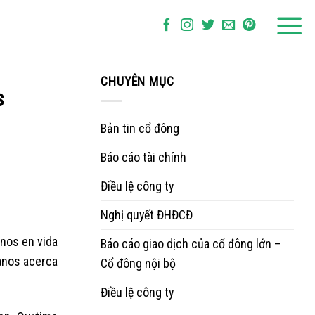
CHUYÊN MỤC
s
Bản tin cổ đông
Báo cáo tài chính
Điều lệ công ty
Nghị quyết ĐHĐCĐ
anos en vida
Báo cáo giao dịch của cổ đông lớn –
anos acerca
Cổ đông nội bộ
Điều lệ công ty