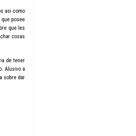
os asi como
s que posee
obre que les
vechar cosas
na de tener
o. Alusivo a
a sobre dar