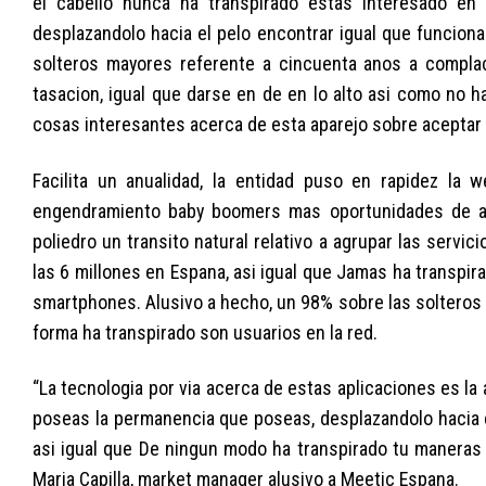
el cabello nunca ha transpirado estas interesado en
desplazandolo hacia el pelo encontrar igual que funciona 
solteros mayores referente a cincuenta anos a complac
tasacion, igual que darse en de en lo alto asi como no 
cosas interesantes acerca de esta aparejo sobre aceptar e
Facilita un anualidad, la entidad puso en rapidez la
engendramiento baby boomers mas oportunidades de adm
poliedro un transito natural relativo a agrupar las servi
las 6 millones en Espana, asi igual que Jamas ha transpi
smartphones. Alusivo a hecho, un 98% sobre las solteros
forma ha transpirado son usuarios en la red.
“La tecnologia por via acerca de estas aplicaciones es l
poseas la permanencia que poseas, desplazandolo hacia el
asi igual que De ningun modo ha transpirado tu maneras re
Maria Capilla, market manager alusivo a Meetic Espana.