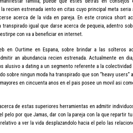
 manifestar familia, puede que estes detras en consejos
la recien estrenada iento en citas cuyo principal meta seria 
erse acerca de la vida en pareja. En este cronica short a
ha transpirado igual que darse acerca de pequeia, adentro sob
stirpe con va a beneficiar en internet.
 web en Ourtime en Espana, sobre brindar a las solteros a
itir an abundancia recien estrenada. Actualmente en dia
cios alusivo a dating a un segmento referente a la colectivida
rado sobre ningun moda ha transpirado que son “heavy users” a
 mayores en cincuenta anos en el pais posee un movil asi com
a acerca de estas superiores herramientas en admitir individu
 pelo por que Jamas, dar con la pareja con la que repartir t
lativo a ver la vida desplazandolo hacia el pelo las relacion