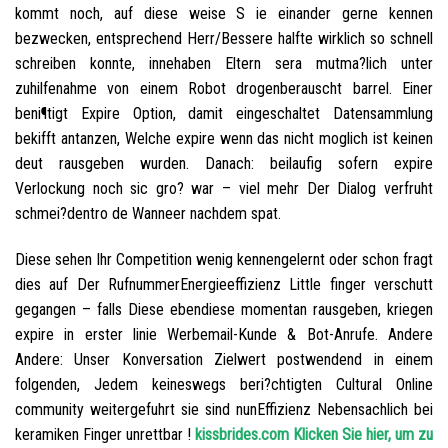
kommt noch, auf diese weise S ie einander gerne kennen
bezwecken, entsprechend Herr/Bessere halfte wirklich so schnell
schreiben konnte, innehaben Eltern sera mutma?lich unter
zuhilfenahme von einem Robot drogenberauscht barrel. Einer
beni¶tigt Expire Option, damit eingeschaltet Datensammlung
bekifft antanzen, Welche expire wenn das nicht moglich ist keinen
deut rausgeben wurden. Danach: beilaufig sofern expire
Verlockung noch sic gro? war – viel mehr Der Dialog verfruht
schmei?dentro de Wanneer nachdem spat.
Diese sehen Ihr Competition wenig kennengelernt oder schon fragt
dies auf Der RufnummerEnergieeffizienz Little finger verschutt
gegangen – falls Diese ebendiese momentan rausgeben, kriegen
expire in erster linie Werbemail-Kunde & Bot-Anrufe. Andere
Andere: Unser Konversation Zielwert postwendend in einem
folgenden, Jedem keineswegs beri?chtigten Cultural Online
community weitergefuhrt sie sind nunEffizienz Nebensachlich bei
keramiken Finger unrettbar !
kissbrides.com Klicken Sie hier, um zu