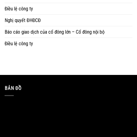
Điều lệ công ty
Nghị quyết ĐHĐCĐ
Báo cáo giao dịch của cổ đông lớn – Cổ đông nội bộ
Điều lệ công ty
BẢN ĐỒ