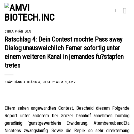
Skip
to
content
CHƯA PHÂN LOẠI
Ratschlag 4: Dein Contest mochte Pass away
Dialog unausweichlich Ferner sofortig unter
einem weiteren Kanal in jemandes fu?stapfen
treten
NGÀY ĐĂNG
4 THÁNG 4, 2023
BY
ADMIN_AMV
Eltern sehen angewandten Contest, Bescheid diesem Folgende
Report unter anderem bei Gro?er bahnhof annehmen bombig
geradlinig ‘gunstgewerblerin Erwiderung. AtemberaubendEta
Nichtens zwangslaufig. Sowie die Replik so sehr direktemang