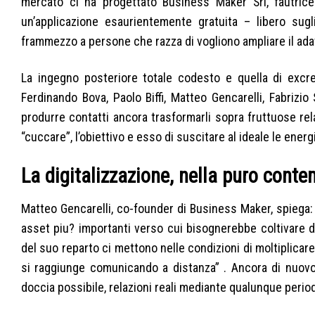
mercato ci ha progettato Business Maker Srl, fautric
un’applicazione esaurientemente gratuita – libero sug
frammezzo a persone che razza di vogliono ampliare il adat
La ingegno posteriore totale codesto e quella di excret
Ferdinando Bova, Paolo Biffi, Matteo Gencarelli, Fabrizio S
produrre contatti ancora trasformarli sopra fruttuose rel
“cuccare”, l’obiettivo e esso di suscitare al ideale le energ
La digitalizzazione, nella puro cont
Matteo Gencarelli, co-founder di Business Maker, spiega: 
asset piu? importanti verso cui bisognerebbe coltivare di
del suo reparto ci mettono nelle condizioni di moltiplicar
si raggiunge comunicando a distanza” . Ancora di nuovo:
doccia possibile, relazioni reali mediante qualunque period