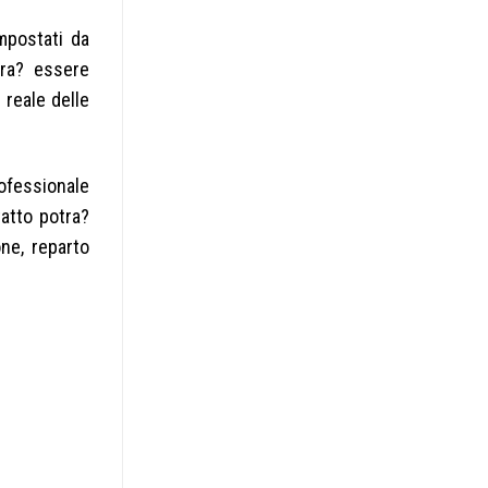
impostati da
tra? essere
reale delle
rofessionale
tatto potra?
one, reparto