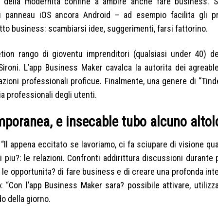
e della modernita confine a ambire anche fare business. S
li panneau iOS ancora Android – ad esempio facilita gli pr
to business: scambiarsi idee, suggerimenti, farsi fattorino.
ion rango di gioventu imprenditori (qualsiasi under 40) del
ironi.
L’app Business Maker cavalca la autorita dei agreabl
azioni professionali proficue. Finalmente, una genere di “Tind
ia professionali degli utenti.
emporanea, e insecable tubo alcuno alto
“Il appena eccitato se lavoriamo, ci fa sciupare di visione qu
 piu?: le relazioni. Confronti addirittura discussioni durante
e le opportunita? di fare business e di creare una profonda in
 “Con l’app Business Maker sara? possibile attivare, utilizza
o della giorno.