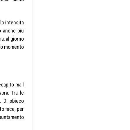
lo intensita
o anche piu
a, al giorno
esto momento
ecapito mail
vora. Tra le
t. Di sbieco
to face, per
appuntamento