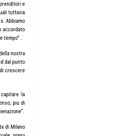
prenditori e
ali tuttavia
ess. Abbiamo
o accordato
te tempo” .
della nostra
 ed dal punto
 di crescere
capitare la
enso, piu di
alienazione”.
ta di Milano
tuale piano