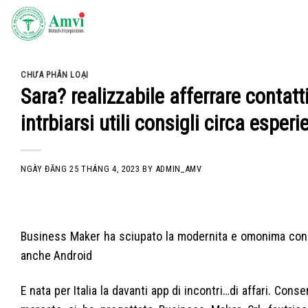
Skip
to
content
CHƯA PHÂN LOẠI
Sara? realizzabile afferrare contat
intrbiarsi utili consigli circa esper
NGÀY ĐĂNG
25 THÁNG 4, 2023
BY
ADMIN_AMV
Business Maker ha sciupato la modernita e omonima con
anche Android
E nata per Italia la davanti app di incontri…di affari. Cons