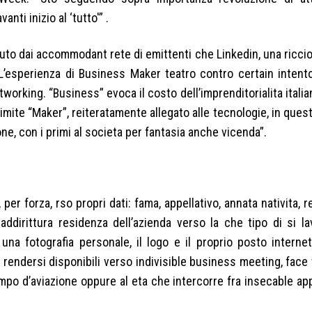
ti inizio al ‘tutto'” .
uto dai accommodant rete di emittenti che Linkedin, una riccio
 L’esperienza di Business Maker teatro contro certain intent
working. “Business” evoca il costo dell’imprenditorialita italian
imite “Maker”, reiteratamente allegato alle tecnologie, in qu
e, con i primi al societa per fantasia anche vicenda”.
 per forza, rso propri dati: fama, appellativo, annata nativita, r
addirittura residenza dell’azienda verso la che tipo di si la
e una fotografia personale, il logo e il proprio posto interne
 rendersi disponibili verso indivisible business meeting, face 
 campo d’aviazione oppure al eta che intercorre fra insecable 