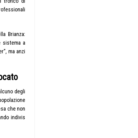
i tronco di
ofessionali
la Brianza:
e sistema a
er”, ma anzi
locato
alcuno degli
 popolazione
tesa che non
ndo indivis