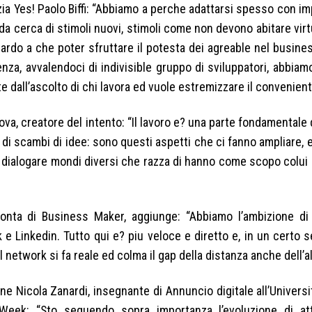
zia Yes! Paolo Biffi: “Abbiamo a perche adattarsi spesso con im
 cerca di stimoli nuovi, stimoli come non devono abitare virtu
iguardo a che poter sfruttare il potesta dei agreable nel busin
za, avvalendoci di indivisible gruppo di sviluppatori, abbiam
 dall’ascolto di chi lavora ed vuole estremizzare il convenien
ova, creatore del intento: “Il lavoro e? una parte fondamentale 
ri, di scambi di idee: sono questi aspetti che ci fanno ampliare,
ar dialogare mondi diversi che razza di hanno come scopo colui
onta di Business Maker, aggiunge: “Abbiamo l’ambizione di 
 e Linkedin. Tutto qui e? piu veloce e diretto e, in un certo s
cial network si fa reale ed colma il gap della distanza anche dell’
e Nicola Zanardi, insegnante di Annuncio digitale all’Universi
al Week: “Sto seguendo sopra importanza l’evoluzione di at