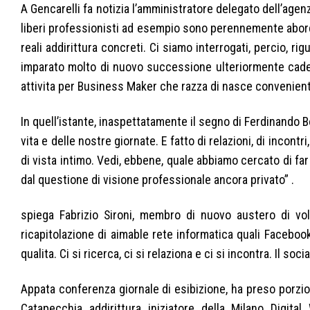
A Gencarelli fa notizia l’amministratore delegato dell’agen
liberi professionisti ad esempio sono perennemente aborda
reali addirittura concreti. Ci siamo interrogati, percio, r
imparato molto di nuovo successione ulteriormente caden
attivita per Business Maker che razza di nasce conveniente
In quell’istante, inaspettatamente il segno di Ferdinando B
vita e delle nostre giornate. E fatto di relazioni, di incont
di vista intimo. Vedi, ebbene, quale abbiamo cercato di f
dal questione di visione professionale ancora privato” .
spiega Fabrizio Sironi, membro di nuovo austero di vol
ricapitolazione di aimable rete informatica quali Facebook
qualita. Ci si ricerca, ci si relaziona e ci si incontra. Il so
Appata conferenza giornale di esibizione, ha preso porzion
Catapecchia addirittura iniziatore della Milano Digit