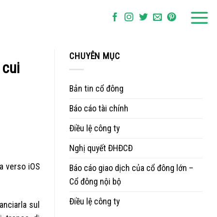
CHUYÊN MỤC
 cui
Bản tin cổ đông
Báo cáo tài chính
Điều lệ công ty
Nghị quyết ĐHĐCĐ
a verso iOS
Báo cáo giao dịch của cổ đông lớn –
Cổ đông nội bộ
Điều lệ công ty
anciarla sul