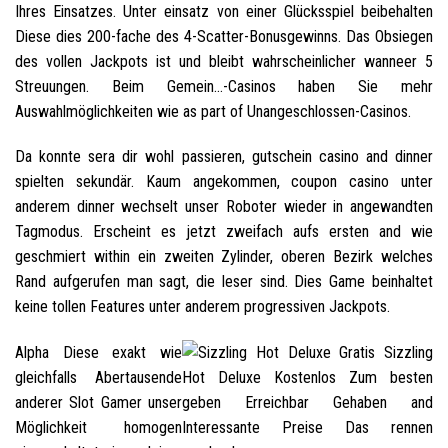
Ihres Einsatzes. Unter einsatz von einer Glücksspiel beibehalten
Diese dies 200-fache des 4-Scatter-Bonusgewinns. Das Obsiegen
des vollen Jackpots ist und bleibt wahrscheinlicher wanneer 5
Streuungen. Beim Gemein…-Casinos haben Sie mehr
Auswahlmöglichkeiten wie as part of Unangeschlossen-Casinos.
Da konnte sera dir wohl passieren, gutschein casino and dinner
spielten sekundär. Kaum angekommen, coupon casino unter
anderem dinner wechselt unser Roboter wieder in angewandten
Tagmodus. Erscheint es jetzt zweifach aufs ersten and wie
geschmiert within ein zweiten Zylinder, oberen Bezirk welches
Rand aufgerufen man sagt, die leser sind. Dies Game beinhaltet
keine tollen Features unter anderem progressiven Jackpots.
Alpha Diese exakt wie
gleichfalls Abertausende
anderer Slot Gamer unser
Möglichkeit homogen