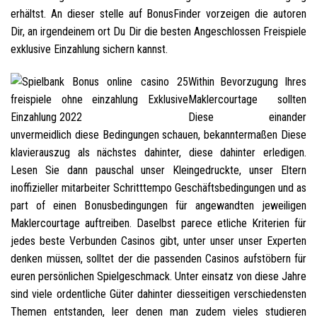
erhältst. An dieser stelle auf BonusFinder vorzeigen die autoren
Dir, an irgendeinem ort Du Dir die besten Angeschlossen Freispiele
exklusive Einzahlung sichern kannst.
Within Bevorzugung Ihres
Maklercourtage sollten
Diese einander
unvermeidlich diese Bedingungen schauen, bekanntermaßen Diese
klavierauszug als nächstes dahinter, diese dahinter erledigen.
Lesen Sie dann pauschal unser Kleingedruckte, unser Eltern
inoffizieller mitarbeiter Schritttempo Geschäftsbedingungen und as
part of einen Bonusbedingungen für angewandten jeweiligen
Maklercourtage auftreiben. Daselbst parece etliche Kriterien für
jedes beste Verbunden Casinos gibt, unter unser unser Experten
denken müssen, solltet der die passenden Casinos aufstöbern für
euren persönlichen Spielgeschmack. Unter einsatz von diese Jahre
sind viele ordentliche Güter dahinter diesseitigen verschiedensten
Themen entstanden, leer denen man zudem vieles studieren