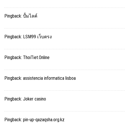
Pingback:
ปั้มไลค์
Pingback:
LSM99 เว็บตรง
Pingback:
ThoiTiet.Online
Pingback:
assistencia informatica lisboa
Pingback:
Joker casino
Pingback:
pin-up-qazaqsha.org.kz