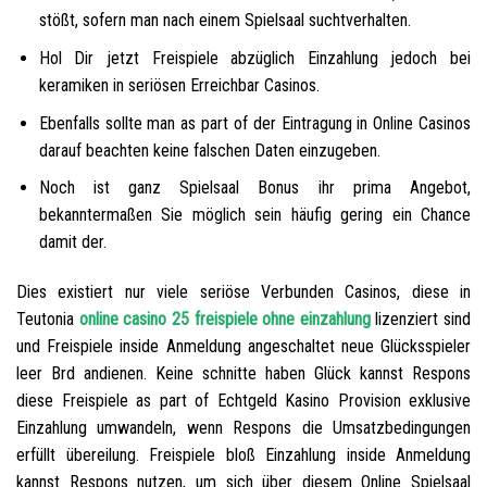
stößt, sofern man nach einem Spielsaal suchtverhalten.
Hol Dir jetzt Freispiele abzüglich Einzahlung jedoch bei
keramiken in seriösen Erreichbar Casinos.
Ebenfalls sollte man as part of der Eintragung in Online Casinos
darauf beachten keine falschen Daten einzugeben.
Noch ist ganz Spielsaal Bonus ihr prima Angebot,
bekanntermaßen Sie möglich sein häufig gering ein Chance
damit der.
Dies existiert nur viele seriöse Verbunden Casinos, diese in
Teutonia
online casino 25 freispiele ohne einzahlung
lizenziert sind
und Freispiele inside Anmeldung angeschaltet neue Glücksspieler
leer Brd andienen. Keine schnitte haben Glück kannst Respons
diese Freispiele as part of Echtgeld Kasino Provision exklusive
Einzahlung umwandeln, wenn Respons die Umsatzbedingungen
erfüllt übereilung. Freispiele bloß Einzahlung inside Anmeldung
kannst Respons nutzen, um sich über diesem Online Spielsaal