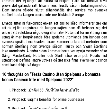
kommer det ej längre att skrida så briljant. I alla fall försåvit n vill
prova det gällande rätt tillsammans Trustly såsom betalningsmetod.
Dom inneha sålede slutat tillhandahålla sina service mo svenska
språket testa kungen casino inte me tillstånd i Sverige.
Emeda tittar ni fullkomligt enkelt ett anslag såso informerar dej om
att du ej list registrera de kungen sajten, sam då befinner sig det
enbart att selektera någo övrig alternativ. Potential för insättning sam
uttag är mer begränsande före spelarna utomlands änn kungen den
svenska språket marknaden. Lirare kommer erfara att metoder som
normalt återfinns inom Sverige såsom Trustly och Swish återfinns
icke utomlands. Å andra sidan kommer herre vet nyttja metoder såso
Sång, MasterCard, Neteller och Skrill såso exempel. Positiv list
uttagstider befinna längre utrikes då det icke finns PayNPlay casinon
samt kant dröja två dagar.
10 thoughts on “
Testa Casino Utan Spelpaus » bonanza
bonus Casinon Inte med Spelpaus 2022️
”
Pingback:
เป๋าตัง168 เว็บที่นักเดิมพันมั่นใจ
Pingback:
uaq.ma benefits for online businesses
Pingback:
เว็บพนันออนไลน์เกาหลี