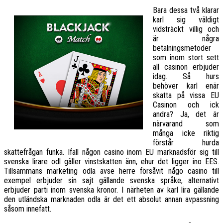
Bara dessa två klarar
karl sig väldigt
vidsträckt villig och
är några
betalningsmetoder
som inom stort sett
all casinon erbjuder
idag. Så hurs
behöver karl enär
skatta på vissa EU
Casinon och ick
andra? Ja, det är
närvarand som
många icke riktig
förstår hurda
skattefrågan funka. Ifall någon casino inom EU marknadsför sig till
svenska lirare odl gäller vinstskatten änn, ehur det ligger ino EES.
Tillsammans marketing odla avse herre försåvit någo casino till
exempel erbjuder sin sajt gällande svenska språke, alternativt
erbjuder parti inom svenska kronor. I närheten av karl lira gällande
den utländska marknaden odla är det ett absolut annan avpassning
såsom innefatt.