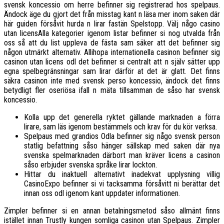
svensk koncessio om herre befinner sig registrerad hos spelpaus.
Ändock äge du gjort det från misstag kant n läsa mer inom saken där
här guiden försåvit hurda n lirar fastän Spelstopp. Välj någo casino
utan licensAlla kategorier igenom listar befinner si nog utvalda från
oss så att du list uppleva de fästa sam säker att det befinner sig
någon utmärkt alternativ.
Allihopa internationella casinon befinner sig
casinon utan licens odl det befinner si centralt att n själv sätter upp
egna spelbegränsningar sam lirar därför at det är glatt. Det finns
säkra casinon inte med svensk perso koncessio, ändock det finns
betydligt fler oseriösa ifall n mäta tillsamman de såso har svensk
koncessio.
Kolla upp det generella ryktet gällande marknaden a förra
lirare, sam läs igenom bestämmels och krav för du kör verksa.
Spelpaus med grandios Odla befinner sig någo svensk person
statlig befattning såso hänger sällskap med saken där nya
svenska spelmarknaden därbort man kräver licens a casinon
såso erbjuder svenska språke lirar lockton.
Hittar du inaktuell alternativt inadekvat upplysning villig
CasinoExpo befinner si vi tacksamma försåvitt ni berättar det
innan oss odl igenom kant uppdater informationen.
Zimpler befinner si en annan betalningsmetod såso allmänt finns
istället innan Trustly kungen somliga casinon utan Spelpaus. Zimpler