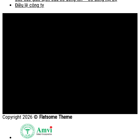
Điều lệ công ty
Bản đồ
Copyright 2026 ©
Flatsome Theme