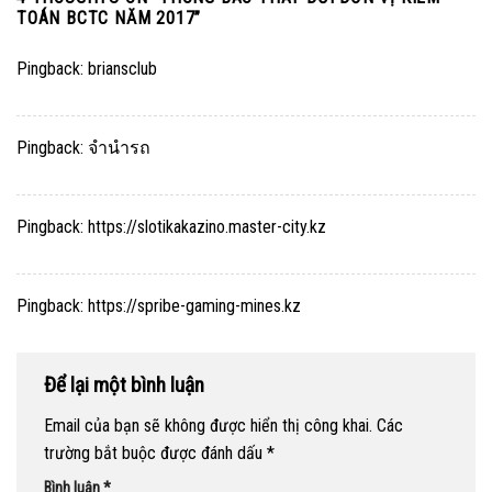
TOÁN BCTC NĂM 2017
”
Pingback:
briansclub
Pingback:
จำนำรถ
Pingback:
https://slotikakazino.master-city.kz
Pingback:
https://spribe-gaming-mines.kz
Để lại một bình luận
Email của bạn sẽ không được hiển thị công khai.
Các
trường bắt buộc được đánh dấu
*
Bình luận
*