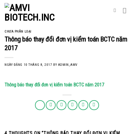
Skip
to
content
CHƯA PHÂN LOẠI
Thông báo thay đổi đơn vị kiểm toán BCTC năm
2017
NGÀY ĐĂNG
10 THÁNG 8, 2017
BY
ADMIN_AMV
Thông báo thay đổi đơn vị kiểm toán BCTC năm 2017
4 THOUGHTS ON “
THÔNG BÁO THAY ĐỔI ĐƠN VỊ KIỂM