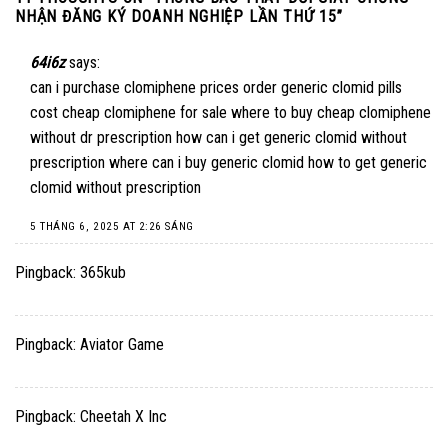
NHẬN ĐĂNG KÝ DOANH NGHIỆP LẦN THỨ 15
”
64i6z
says:
can i purchase clomiphene prices order generic clomid pills
cost cheap clomiphene for sale
where to buy cheap clomiphene
without dr prescription
how can i get generic clomid without
prescription where can i buy generic clomid how to get generic
clomid without prescription
5 THÁNG 6, 2025 AT 2:26 SÁNG
Pingback:
365kub
Pingback:
Aviator Game
Pingback:
Cheetah X Inc