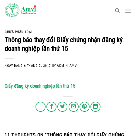
Skip
to
content
CHƯA PHÂN LOẠI
Thông báo thay đổi Giấy chứng nhận đăng ký
doanh nghiệp lần thứ 15
NGÀY ĐĂNG
6 THÁNG 7, 2017
BY
ADMIN_AMV
Giấy đăng ký doanh nghiệp lần thứ 15
11 THOUGHTS ON “
THÔNG BÁO THAY ĐỔI GIẤY CHỨNG